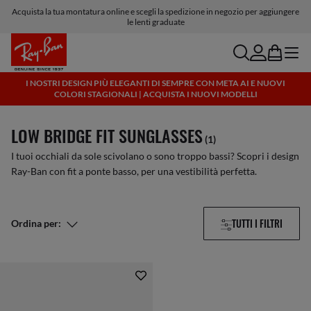
Acquista la tua montatura online e scegli la spedizione in negozio per aggiungere
le lenti graduate
search
account
bag
menu
I NOSTRI DESIGN PIÙ ELEGANTI DI SEMPRE CON META AI E NUOVI
COLORI STAGIONALI | ACQUISTA I NUOVI MODELLI
LOW BRIDGE FIT SUNGLASSES
(1)
I tuoi occhiali da sole scivolano o sono troppo bassi? Scopri i design
Ray-Ban con fit a ponte basso, per una vestibilità perfetta.
TUTTI I FILTRI
Ordina per: