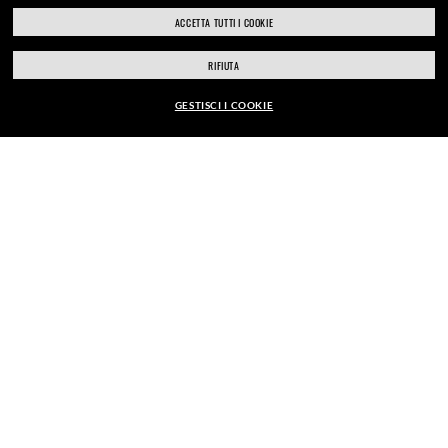
ACCETTA TUTTI I COOKIE
ray-ban.com/italy
ray-ban.com/usa
RIFIUTA
CLICCA E RITIRA
Scegli un altro negozio
GESTISCI I COOKIE
EUR201,00
ESAMI DELLA VISTA
AGGIUNGI AL CARRELLO
APPUNTAMENTI IN NEGOZIO