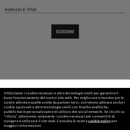
Indirizzo E-Mail
ISCRIZIONE
SELEZIONA O DIGITA IL TUO NEGOZIO
Utilizziamo i cookie necessari e altre tecnologie simili per garantire il
CHECKOUT SICURO
buon funzionamento del nostro sito web.
Per migliorare e monitorare le
nostre attività e quelle svolte da partner terzi, vorremmo attivare anche i
cookie opzionali e altre tecnologie simili con finalità analitiche,
pubblicitarie personalizzate e di utilizzo dei social network.
Se clicchi su
“rifiuta”, attiveremo solamente i cookie necessari per consentirti di
navigare e utilizzare il sito web.
Consulta la nostra
cookie policy
per
SPEDIZIONE RESPONSABILE
maggiori informazioni.