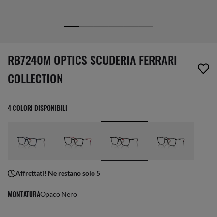
1 articolo è stato aggiunto alla tua wishlist
RB7240M OPTICS SCUDERIA FERRARI
COLLECTION
4 COLORI DISPONIBILI
Affrettati! Ne restano solo 5
MONTATURA
Opaco Nero