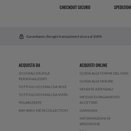
CHECKOUT SICURO
SPEDIZION
Garantiamo che ogni transazione è sicura al 100%
ACQUISTA DA
ACQUISTI ONLINE
OCCHIALI DA SOLE
GUIDA ALLE FORME DEL VISO
PERSONALIZZATI
GUIDA ALLE MISURE
TUTTI GLI OCCHIALI DA SOLE
VENDITE AZIENDALI
TUTTI GLI OCCHIALI DA VISTA
METODI DI PAGAMENTO
POLARIZZATE
ACCETTATI
RAY-BAN | META COLLECTION
GARANZIA
INFORMAZIONI DI
SPEDIZIONE