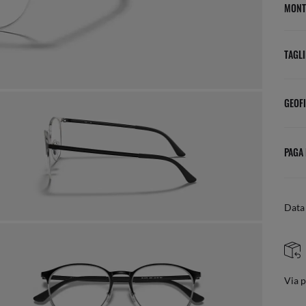
MONT
TAGLI
GEOFI
PAGA
Data 
TENZA IN STORE
RESI F
l nostro team di esperti
Via posta