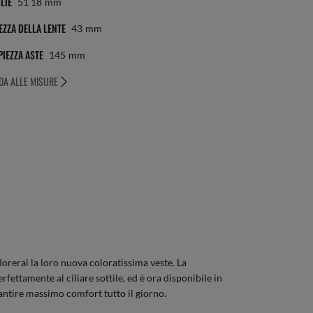
LIE
51 18
Mm
EZZA DELLA LENTE
43
Mm
IEZZA ASTE
145
Mm
DA ALLE MISURE
dorerai la loro nuova coloratissima veste. La
ettamente al ciliare sottile, ed è ora disponibile in
antire massimo comfort tutto il giorno.