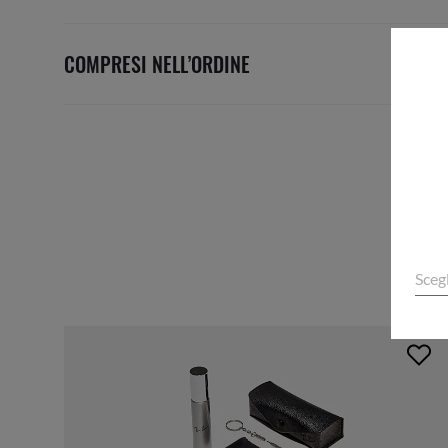
COMPRESI NELL’ORDINE
Sceg