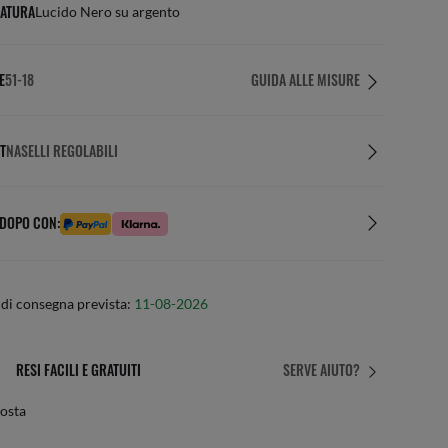
ATURA
Lucido Nero su argento
E
51-18
GUIDA ALLE MISURE
T
NASELLI REGOLABILI
 DOPO CON:
di consegna prevista:
11-08-2026
ACILI E GRATUITI
IL FIT
SERVE AIUTO?
Regolazioni p