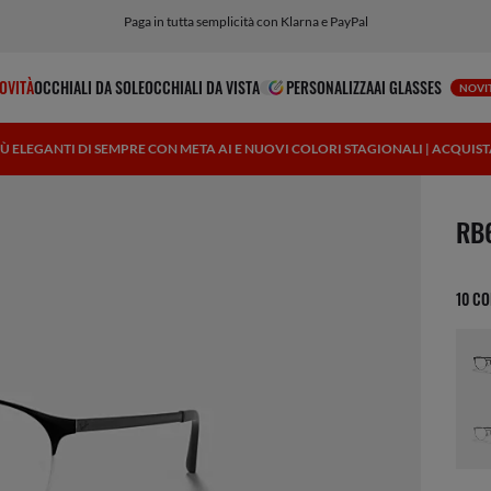
Personalizza il tuo occhiale e aggiungi un'incisione gratuita
Paga in tutta semplicità con Klarna e PayPal
OVITÀ
OCCHIALI DA SOLE
OCCHIALI DA VISTA
PERSONALIZZA
AI GLASSES
NOVI
IÙ ELEGANTI DI SEMPRE CON META AI E NUOVI COLORI STAGIONALI | ACQUIS
1 art
RB
10 CO