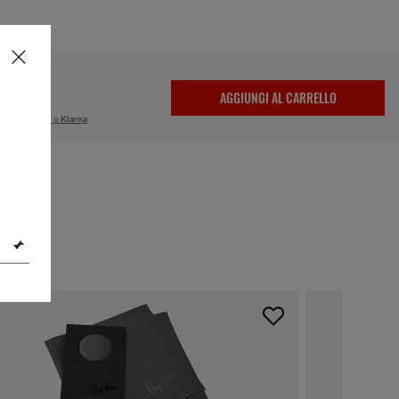
NTATURA
47,00
AGGIUNGI AL CARRELLO
po con
PayPal
o
Klarna