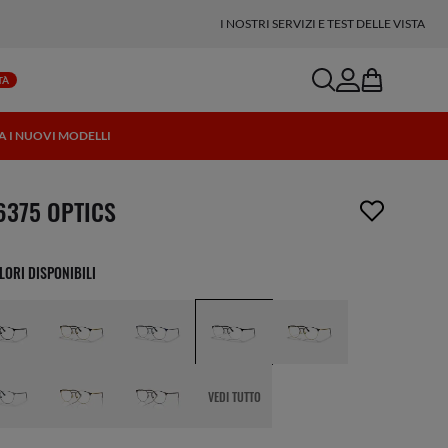
I NOSTRI SERVIZI E TEST DELLE VISTA
search
account
bag
TÀ
TA I NUOVI MODELLI
icolo è stato aggiunto alla tua wishlist
6375 OPTICS
LORI DISPONIBILI
VEDI TUTTO