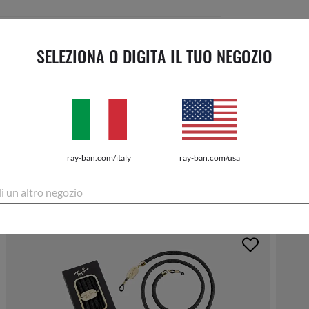
SELEZIONA O DIGITA IL TUO NEGOZIO
PREZZO MO
EUR1
o paga do
COMPLETA IL TUO ACQUISTO
ray-ban.com/italy
ray-ban.com/usa
VEDI TUTTI GLI ACCESSORI
li un altro negozio