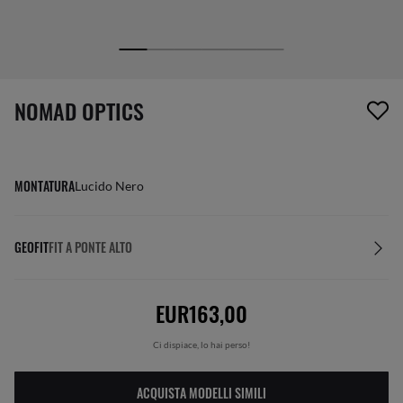
1 articolo è stato aggiunto alla tua wishlist
NOMAD OPTICS
MONTATURA
Lucido Nero
GEOFIT
FIT A PONTE ALTO
EUR163,00
Ci dispiace, lo hai perso!
ACQUISTA MODELLI SIMILI