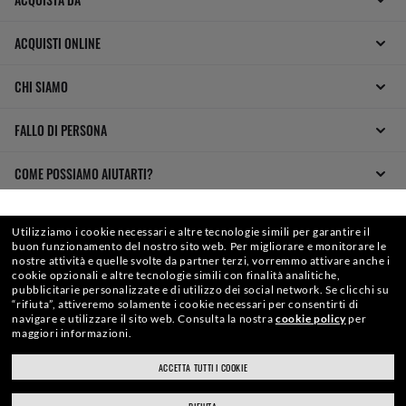
ACQUISTI ONLINE
CHI SIAMO
FALLO DI PERSONA
COME POSSIAMO AIUTARTI?
SELEZIONA O DIGITA IL TUO NEGOZIO
Utilizziamo i cookie necessari e altre tecnologie simili per garantire il
buon funzionamento del nostro sito web.
Per migliorare e monitorare le
nostre attività e quelle svolte da partner terzi, vorremmo attivare anche i
cookie opzionali e altre tecnologie simili con finalità analitiche,
pubblicitarie personalizzate e di utilizzo dei social network.
Se clicchi su
“rifiuta”, attiveremo solamente i cookie necessari per consentirti di
WebID #
917 964 603
navigare e utilizzare il sito web.
Consulta la nostra
cookie policy
per
maggiori informazioni.
ACCETTA TUTTI I COOKIE
ray-ban.com/italy
ray-ban.com/usa
AVVERTENZE E INFORMAZIONI DI SICUREZZA SUI PRODOTTI