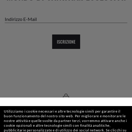
Indirizzo E-Mail
ISCRIZIONE
CHECKOUT SICURO
SELEZIONA O DIGITA IL TUO NEGOZIO
Utilizziamo i cookie necessari e altre tecnologie simili per garantire il
buon funzionamento del nostro sito web.
Per migliorare e monitorare le
nostre attività e quelle svolte da partner terzi, vorremmo attivare anche i
cookie opzionali e altre tecnologie simili con finalità analitiche,
pubblicitarie personalizzate e di utilizzo dei social network.
Se clicchi su