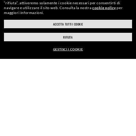
“rifiuta”, attiveremo solamente i cookie necessari per consentirti di
SPEDIZIONE RESPONSABILE
navigare e utilizzare il sito web.
Consulta la nostra
cookie policy
per
maggiori informazioni.
ACCETTA TUTTI I COOKIE
ray-ban.com/italy
ray-ban.com/usa
CLICCA E RITIRA
RIFIUTA
Scegli un altro negozio
GESTISCI I COOKIE
ESAMI DELLA VISTA
EUR163,00
AGGIUNGI AL CARRELLO
APPUNTAMENTI IN NEGOZIO