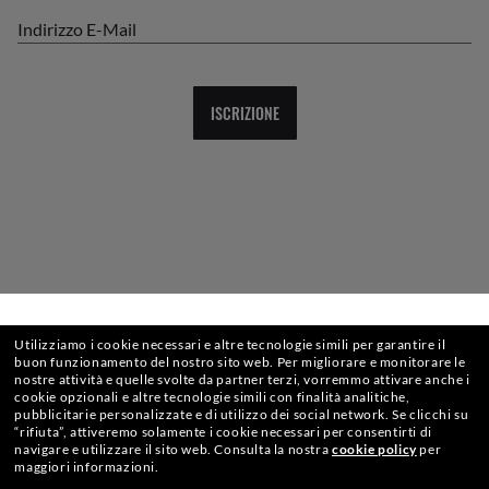
Indirizzo E-Mail
ISCRIZIONE
SELEZIONA O DIGITA IL TUO NEGOZIO
Utilizziamo i cookie necessari e altre tecnologie simili per garantire il
CHECKOUT SICURO
buon funzionamento del nostro sito web.
Per migliorare e monitorare le
nostre attività e quelle svolte da partner terzi, vorremmo attivare anche i
cookie opzionali e altre tecnologie simili con finalità analitiche,
pubblicitarie personalizzate e di utilizzo dei social network.
Se clicchi su
“rifiuta”, attiveremo solamente i cookie necessari per consentirti di
navigare e utilizzare il sito web.
Consulta la nostra
cookie policy
per
SPEDIZIONE RESPONSABILE
maggiori informazioni.