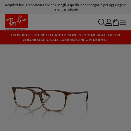
Acquista la tua montatura online e scegli la spedizione in negozio per aggiungere
Consegna e resi gratuiti
le lenti graduate
search
account
bag
menu
I NOSTRI DESIGN PIÙ ELEGANTI DI SEMPRE CON META AI E NUOVI
COLORI STAGIONALI | ACQUISTA I NUOVI MODELLI