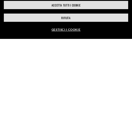
ACCETTA TUTTI I COOKIE
ray-ban.com/italy
ray-ban.com/usa
RIFIUTA
CLICCA E RITIRA
Scegli un altro negozio
GESTISCI I COOKIE
EUR163,00
ESAMI DELLA VISTA
AGGIUNGI AL CARRELLO
APPUNTAMENTI IN NEGOZIO