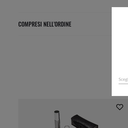
COMPRESI NELL’ORDINE
Sceg