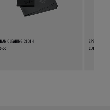
BAN CLEANING CLOTH
SPECIAL EDIT
5,00
EUR 21,00