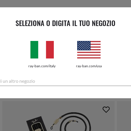
SELEZIONA O DIGITA IL TUO NEGOZIO
EUR1
Ci dispiace
ray-ban.com/italy
ray-ban.com/usa
COMPLETA IL TUO ACQUISTO
li un altro negozio
VEDI TUTTI GLI ACCESSORI