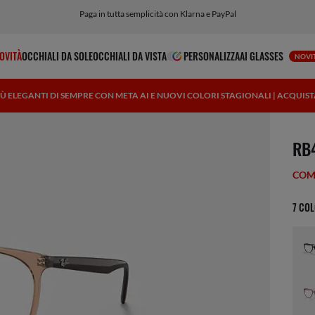
Personalizza il tuo occhiale e aggiungi un'incisione gratuita
OVITÀ
OCCHIALI DA SOLE
OCCHIALI DA VISTA
PERSONALIZZA
AI GLASSES
NOVI
IÙ ELEGANTI DI SEMPRE CON META AI E NUOVI COLORI STAGIONALI | ACQUIS
1 art
RB
COM
7 COL