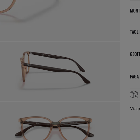
MONT
TAGLI
GEOFI
PAGA
RESI FACILI E GRATUITI
posta
Regol