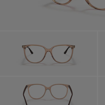
ASSISTENZA IN STORE
fitta del nostro team di esperti
Via 