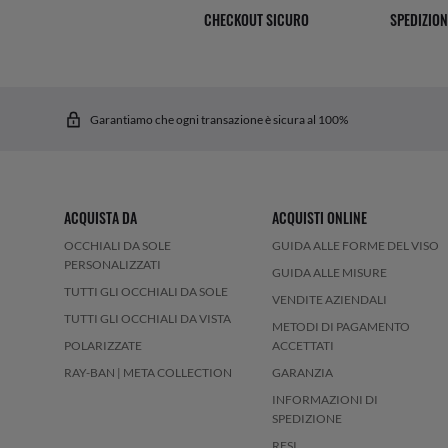
CHECKOUT SICURO
SPEDIZION
Garantiamo che ogni transazione è sicura al 100%
ACQUISTA DA
ACQUISTI ONLINE
OCCHIALI DA SOLE
GUIDA ALLE FORME DEL VISO
PERSONALIZZATI
GUIDA ALLE MISURE
TUTTI GLI OCCHIALI DA SOLE
VENDITE AZIENDALI
TUTTI GLI OCCHIALI DA VISTA
METODI DI PAGAMENTO
POLARIZZATE
ACCETTATI
RAY-BAN | META COLLECTION
GARANZIA
INFORMAZIONI DI
SPEDIZIONE
RESI