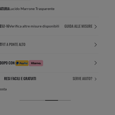
ATURA
Lucido Marrone Trasparente
E
52-16
GUIDA ALLE MISURE
Verifica altre misure disponibili
T
FIT A PONTE ALTO
 DOPO CON:
IL FIT PERFETTO
SERVE AIUTO?
azioni personalizzate gratuite