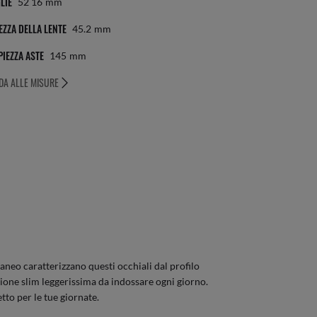
LIE
52 16
Mm
EZZA DELLA LENTE
45.2
Mm
IEZZA ASTE
145
Mm
DA ALLE MISURE
neo caratterizzano questi occhiali dal profilo
sione slim leggerissima da indossare ogni giorno.
etto per le tue giornate.