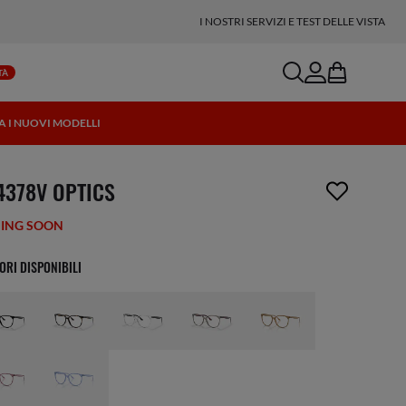
I NOSTRI SERVIZI E TEST DELLE VISTA
search
account
bag
TÀ
TA I NUOVI MODELLI
icolo è stato aggiunto alla tua wishlist
4378V OPTICS
ING SOON
ORI DISPONIBILI