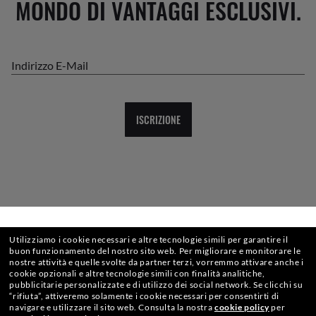
MONDO DI VANTAGGI ESCLUSIVI.
Indirizzo E-Mail
ISCRIZIONE
SELEZIONA O DIGITA IL TUO NEGOZIO
Utilizziamo i cookie necessari e altre tecnologie simili per garantire il
buon funzionamento del nostro sito web.
Per migliorare e monitorare le
nostre attività e quelle svolte da partner terzi, vorremmo attivare anche i
cookie opzionali e altre tecnologie simili con finalità analitiche,
CHECKOUT SICURO
pubblicitarie personalizzate e di utilizzo dei social network.
Se clicchi su
“rifiuta”, attiveremo solamente i cookie necessari per consentirti di
navigare e utilizzare il sito web.
Consulta la nostra
cookie policy
per