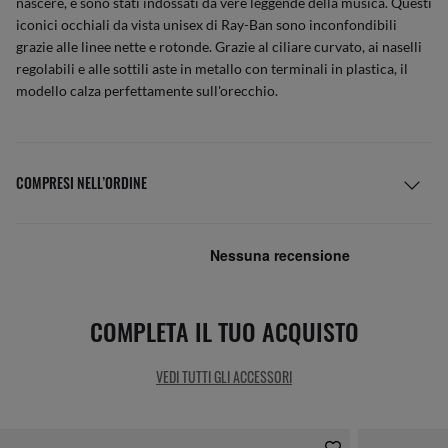
nascere, e sono stati indossati da vere leggende della musica. Questi
iconici occhiali da vista unisex di Ray-Ban sono inconfondibili
grazie alle linee nette e rotonde. Grazie al ciliare curvato, ai naselli
regolabili e alle sottili aste in metallo con terminali in plastica, il
modello calza perfettamente sull'orecchio.
COMPRESI NELL’ORDINE
COMPLETA IL TUO ACQUISTO
VEDI TUTTI GLI ACCESSORI