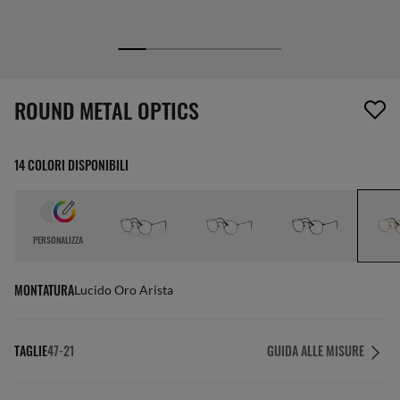
1 articolo è stato aggiunto alla tua wishlist
ROUND METAL OPTICS
14 COLORI DISPONIBILI
PERSONALIZZA
MONTATURA
Lucido Oro Arista
TAGLIE
47-21
GUIDA ALLE MISURE