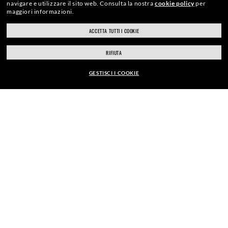
navigare e utilizzare il sito web.
Consulta la nostra
cookie policy
per
maggiori informazioni.
ACCETTA TUTTI I COOKIE
ray-ban.com/italy
ray-ban.com/usa
CHECKOUT SICURO
RIFIUTA
Scegli un altro negozio
GESTISCI I COOKIE
SPEDIZIONE RESPONSABILE
EUR169,00
AGGIUNGI AL CARRELLO
CLICCA E RITIRA
ESAMI DELLA VISTA