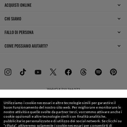
ACQUISTI ONLINE
CHI SIAMO
FALLO DI PERSONA
COME POSSIAMO AIUTARTI?
WebID #
710 766 072
SELEZIONA O DIGITA IL TUO NEGOZIO
Utilizziamo i cookie necessari e altre tecnologie simili per garantire il
buon funzionamento del nostro sito web.
Per migliorare e monitorare le
nostre attività e quelle svolte da partner terzi, vorremmo attivare anche i
AVVERTENZE E INFORMAZIONI DI SICUREZZA SUI PRODOTTI
cookie opzionali e altre tecnologie simili con finalità analitiche,
pubblicitarie personalizzate e di utilizzo dei social network.
Se clicchi su
“rifiuta”, attiveremo solamente i cookie necessari per consentirti di