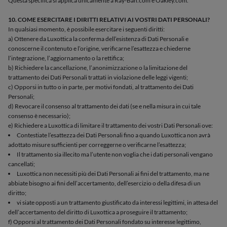
Questa specifica si applica unicamente a Ray-Ban.com e Oakley.com.
10. COME ESERCITARE I DIRITTI RELATIVI AI VOSTRI DATI PERSONALI?
In qualsiasi momento, è possibile esercitare i seguenti diritti:
a) Ottenere da Luxottica la conferma dell’esistenza di Dati Personali e
conoscerne il contenuto e l’origine, verificarne l’esattezza e chiederne
l’integrazione, l’aggiornamento o la rettifica;
b) Richiedere la cancellazione, l’anonimizzazione o la limitazione del
trattamento dei Dati Personali trattati in violazione delle leggi vigenti;
c) Opporsi in tutto o in parte, per motivi fondati, al trattamento dei Dati
Personali;
d) Revocare il consenso al trattamento dei dati (se e nella misura in cui tale
consenso è necessario);
e) Richiedere a Luxottica di limitare il trattamento dei vostri Dati Personali ove:
Contestiate l’esattezza dei Dati Personali fino a quando Luxottica non avrà
adottato misure sufficienti per correggerne o verificarne l’esattezza;
Il trattamento sia illecito ma l’utente non voglia che i dati personali vengano
cancellati;
Luxottica non necessiti più dei Dati Personali ai fini del trattamento, ma ne
abbiate bisogno ai fini dell’accertamento, dell’esercizio o della difesa di un
diritto;
vi siate opposti a un trattamento giustificato da interessi legittimi, in attesa del
dell’accertamento del diritto di Luxottica a proseguire il trattamento;
f) Opporsi al trattamento dei Dati Personali fondato su interesse legittimo,