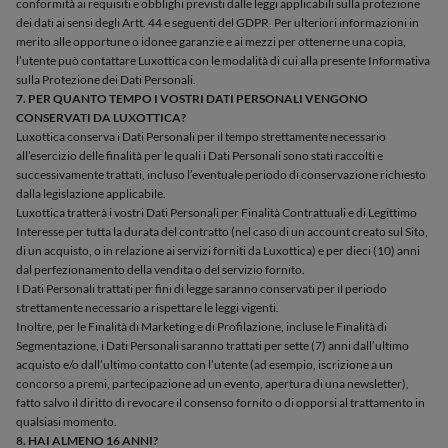
conformità ai requisiti e obblighi previsti dalle leggi applicabili sulla protezione
dei dati ai sensi degli Artt. 44 e seguenti del GDPR. Per ulteriori informazioni in
merito alle opportune o idonee garanzie e ai mezzi per ottenerne una copia,
l’utente può contattare Luxottica con le modalità di cui alla presente Informativa
sulla Protezione dei Dati Personali.
7. PER QUANTO TEMPO I VOSTRI DATI PERSONALI VENGONO
CONSERVATI DA LUXOTTICA?
Luxottica conserva i Dati Personali per il tempo strettamente necessario
all’esercizio delle finalità per le quali i Dati Personali sono stati raccolti e
successivamente trattati, incluso l’eventuale periodo di conservazione richiesto
dalla legislazione applicabile.
Luxottica tratterà i vostri Dati Personali per Finalità Contrattuali e di Legittimo
Interesse per tutta la durata del contratto (nel caso di un account creato sul Sito,
di un acquisto, o in relazione ai servizi forniti da Luxottica) e per dieci (10) anni
dal perfezionamento della vendita o del servizio fornito.
I Dati Personali trattati per fini di legge saranno conservati per il periodo
strettamente necessario a rispettare le leggi vigenti.
Inoltre, per le Finalità di Marketing e di Profilazione, incluse le Finalità di
Segmentazione, i Dati Personali saranno trattati per sette (7) anni dall’ultimo
acquisto e/o dall’ultimo contatto con l’utente (ad esempio, iscrizione a un
concorso a premi, partecipazione ad un evento, apertura di una newsletter),
fatto salvo il diritto di revocare il consenso fornito o di opporsi al trattamento in
qualsiasi momento.
8. HAI ALMENO 16 ANNI?