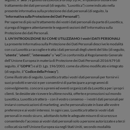
trattamento dei dati personali (di seguito, “Luxottica”) come indicato nella
presente informativa sulla protezione dei dati personali (di seguito, la
“
Informativa sulla Protezione dei Dati Personali
”).
Per saperne di più sul trattamento dei vostri dati personali da parte di Luxottica,
si prega di leggere attentamente le seguenti sezioni dell’Informativa sulla
Protezione dei dati Personali.
1. UN’INTRODUZIONE SU COME UTILIZZiAMO I vostri DATI PERSONALI
La presente Informativa sulla Protezione dei Dati Personali descrive le modalità
con cui Luxottica raccoglie e tratta i dati personali degli utenti del Sito (di seguito,
“
utente
”, “
utenti
”, “i
nteressato
” o “
voi
”) in conformità al Regolamento Generale
dell’Unione Europea in materia di Protezione dei Dati Personali 2016/679 (di
seguito, il “
GDPR
”) e al D. Lgs. 196/2003, come da ultimo modificato e integrato
(di seguito, il “
Codice della Privacy
”).
Come illustrato di seguito, Luxottica tratta i vostri dati personali per fornirvi i
suoi prodotti e servizi e per consentirvi di partecipare a programmi di
coinvolgimento, concorsi a premi ed eventi organizzati da Luxottica per i propri
clienti. Se desiderate ricevere le ultime novità, offerte e promozioni sul mondo
Luxottica, Luxottica tratterà – con il vostro consenso – i vostri dati personali per
inviarvi comunicazioni di marketing, anche personalizzate in base alle vostre
preferenze e ai vostri interessi. In ogni caso, Luxottica tratterà i vostri dati
personali in modo sicuro, adottando tutte le adeguate misure di sicurezza e
consentendo l’accesso ai vostri dati personali solo a persone autorizzate e a terzi
collocati sia nell’Unione Europea sia negli Stati Uniti, secondo modalità