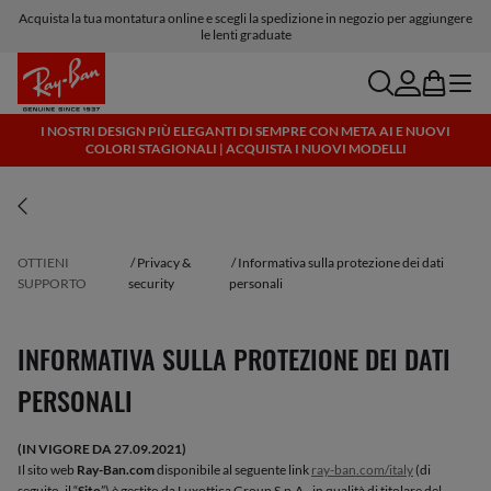
Consegna e resi gratuiti
search
account
bag
menu
I NOSTRI DESIGN PIÙ ELEGANTI DI SEMPRE CON META AI E NUOVI
COLORI STAGIONALI | ACQUISTA I NUOVI MODELLI
OTTIENI
Privacy &
Informativa sulla protezione dei dati
SUPPORTO
security
personali
INFORMATIVA SULLA PROTEZIONE DEI DATI
PERSONALI
(IN VIGORE DA 27.09.2021)
Il sito web
Ray-Ban.com
disponibile al seguente link
ray-ban.com/italy
(di
seguito, il “
Sito
”) è gestito da Luxottica Group S.p.A., in qualità di titolare del