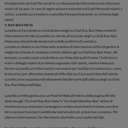
Il trattamento dei Dati Personali di cui alla presente Informativa non interessa i
minori di 16 anni. In caso di registrazione involontaria di Dati Personali relativi a
minori, Luxottica provvederà a cancellarli tempestivamente, su richiesta degli
utenti.
9. RAY-BAN META
Luxottica è il produttore e distributore degli occhiali Ray-Ban Meta e tutte le
informazioni fornite a Luxottica in merito all'acquisto degli occhiali Ray-Ban
Meta sono disciplinate dai termini e dalle politiche di Luxottica.
Luxottica collabora con Meta nello scambio di informazioni al fine di gestire al
meglio le richieste di assistenza clienti relative agli occhiali Ray-Ban Meta. Ad
esempio, Luxottica può condividere con Meta dati quali il nome, l'indirizzo e-
mail e i dettagli relativi al problema segnalato dall’utente, mentre Meta può
fornire a Luxottica le informazioni necessarie per facilitare la risoluzione, come
le istruzioni per affrontare eventuali difficoltà con l’account Meta dell’utente.
Luxottica non acquisisce direttamente dati derivanti dall'utilizzo degli occhiali
Ray-Ban Meta e dell'App.
Luxottica e Meta gestiscono un Pixel di Meta all'interno della pagina del Sito
dedicata agli “Occhiali Ray-Ban Meta” e “Occhiali Meta Ray-Ban” al fine di
monitorare e promuovere campagne e contenuti pertinenti insieme a partner
terzi e proporti annunci pubblicitari personalizzati, previo tuo consenso. Per
ulteriori informazioni, fai riferimento alla Politica sui cookie del Sito.