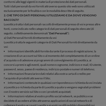
conformi alle leggi vigenti in materia di protezione dei dati personali.
Tutti i dati personali da voi forniti attraverso questo sito web sono utilizzati
esclusivamente per le finalità e con le modalità descritte di seguito.
2. CHE TIPO DI DATI PERSONALI UTILIZZIAMO E DA DOVE VENGONO
RACCOLTI?
Luxottica tratta i dati personali raccolti direttamente presso di voi e presso altre
fonti, come indicato nelle categorie di dati personali di seguito elencate (di
seguito, collettivamente denominati “
Dati Personali
”):
a) Dati Personali forniti direttamente da voi
Luxottica tratta le seguenti categorie di Dati Personali forniti direttamente da
voi:
Informazioni identificabili fornite durante il processo di registrazione, la
creazione di un account sul Sito o al momento del completamento di un ordine
d’acquisto o di adesione ai programmi di coinvolgimento di Luxottica, ai
concorsi a premi e agli eventi, quali nome e cognome, indirizzo e-mail, ID utente,
password, sesso, paese di residenza, indirizzo postale e numeri di telefono;
Informazioni finanziarie e dati relativi alla vostra carta di credito per
l’acquisto di prodotti attraverso il Sito;
Informazioni contenute in qualsiasi corrispondenza o richiesta da voi inviata
a Luxottica o richiesta da parte di Luxottica qualora vengano segnalati problemi
con il nostro servizio sul Sito o con i prodotti acquistati;
Informazioni relative al vostro profilo social network, se pubblico e se
decidete di accedere al Sito attraverso applicazioni di social network o di
collegare il vostro account Luxottica ai vostri profili pubblici disponibili sui