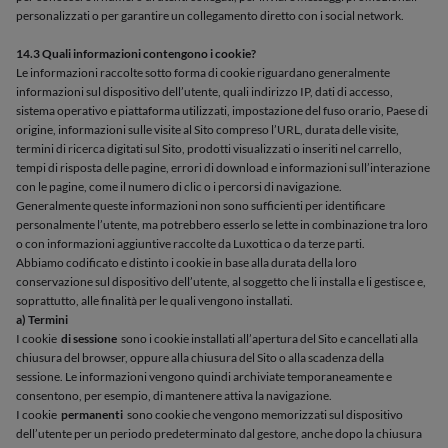
personalizzati o per garantire un collegamento diretto con i social network.
14.3 Quali informazioni contengono i cookie?
Le informazioni raccolte sotto forma di cookie riguardano generalmente
informazioni sul dispositivo dell’utente, quali indirizzo IP, dati di accesso,
sistema operativo e piattaforma utilizzati, impostazione del fuso orario, Paese di
origine, informazioni sulle visite al Sito compreso l’URL, durata delle visite,
termini di ricerca digitati sul Sito, prodotti visualizzati o inseriti nel carrello,
tempi di risposta delle pagine, errori di download e informazioni sull’interazione
con le pagine, come il numero di clic o i percorsi di navigazione.
Generalmente queste informazioni non sono sufficienti per identificare
personalmente l’utente, ma potrebbero esserlo se lette in combinazione tra loro
o con informazioni aggiuntive raccolte da Luxottica o da terze parti.
Abbiamo codificato e distinto i cookie in base alla durata della loro
conservazione sul dispositivo dell’utente, al soggetto che li installa e li gestisce e,
soprattutto, alle finalità per le quali vengono installati.
a) Termini
I cookie
di sessione
sono i cookie installati all’apertura del Sito e cancellati alla
chiusura del browser, oppure alla chiusura del Sito o alla scadenza della
sessione. Le informazioni vengono quindi archiviate temporaneamente e
consentono, per esempio, di mantenere attiva la navigazione.
I cookie
permanenti
sono cookie che vengono memorizzati sul dispositivo
dell’utente per un periodo predeterminato dal gestore, anche dopo la chiusura