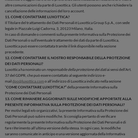
altre comunicazioni da parte di Luxottica. Gli utenti possono anche richiedere la
cancellazione delle informazioni del loro account.
11. COME CONTATTARE LUXOTTICA?
Il Titolare del trattamento dei Dati Personali è Luxottica Group S.p.A., con sede
legale in Piazzale Luigi Cadorna, 3, 20123 Milano, Italia.
In caso di domande o commenti sulla presente Informativa sulla Protezione dei
Dati Personali o sull’eventuale trattamento dei dati da parte di Luxottica,
Luxottica può essere contattata tramite il link disponibile nella sezione
precedente.
12. COME CONTATTARE IL NOSTRO RESPONSABILE DELLA PROTEZIONE
DEI DATI PERSONALI?
Luxottica ha nominato un
responsabile della protezione dei dati
ai sensi dell’Art.
37 del GDPR, che può essere contattato al seguente indirizzo e-
mail
dpo@luxottica.com
o all’indirizzo di Luxottica indicato nella sezione
“
COME CONTATTARE LUXOTTICA?”
della presente Informativa sulla
Protezione dei Dati Personali
13. COME RIMANERE AGGIORNATI SULLE MODIFICHE APPORTATE ALLA
PRESENTE INFORMATIVA SULLA PROTEZIONE DEI DATI PERSONALI?
Per motivi legali e/o organizzativi, la presente Informativa sulla Protezione dei
Dati Personali può subire modifiche. Si consiglia pertanto di verificare
regolarmente la presente Informativa sulla Protezione dei Dati Personali e di
fare riferimento all’ultima versione della stessa. In ogni caso, le modifiche
saranno comunicate in anticipo e una versione aggiornata della Informativa