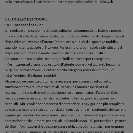
sulla Protezione dei Dati Personali sarà sempre disponibile sul Sito web.
14. UTILIZZO DEI COOKIE
14.1 Cosa sono i cookie?
Un cookie è un piccolo file di testo, solitamente composto da lettere e numeri,
che viene trasferito e memorizzato, per un tempo determinato dal gestore, sul
dispositivo utilizzato dall’utente (computer o qualsiasi dispositivo mobile)
quando l’utente accede al Sito web. Per esempio, alcuni cookie identificano il
dispositivo utilizzato in modo univoco, distinguendolo da un altro.
Da notare che anche altre tecnologie simili, utilizzate per raccogliere
informazioni sul dispositivo usato dall’utente, come pixel tag, web beacon o
plug-in di social network, rientrano nella categoria generale dei “cookie”.
14.2 Perché utilizziamo i cookie?
Alcuni cookie sono assolutamente necessari per consentire il corretto
funzionamento del Sito e fornire all’utente una buona esperienza di
navigazione, come il semplice spostamento da una pagina all’altra del Sito e
l’erogazione dei servizi previsti al suo interno (es. acquisto e pagamento di
occhiali). Altri cookie sono necessari per rendere la navigazione più semplice e
veloce, per esempio ricordando i dati di registrazione o il contenuto del carrello,
oppure per rendere la navigazione il più possibile in linea con le preferenze e le
caratteristiche dell’utente. Inoltre, alcuni cookie sono utili per fornire al gestore
del Sito informazioni che possono essere utilizzate a fini statistici, per esempio
per conoscere il numero di utenti collegati, per inviare messaggi promozionali