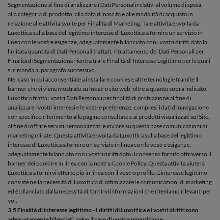
Segmentazione al fine di analizzare i Dati Personali relativi al volume di spesa,
alla categoria di prodotto, alla data di nascita e alle modalità di acquisto in
relazione alle attività svolte per Finalità di Marketing. Tale attività è svolta da
Luxottica sulla base del legittimo interesse di Luxottica a fornire un servizio in
linea con le vostre esigenze, adeguatamente bilanciato con i vostri diritti data la
limitata quantità di Dati Personali trattati. Il trattamento dei Dati Personali per
Finalità di Segmentazione rientra tra le Finalità di Interesse Legittimo per le quali
si rimanda al paragrafo successivo.
Nel caso in cui acconsentiate a installare cookies e altre tecnologie tramite il
banner che vi viene mostrato sul nostro sito web, oltre a quanto sopra indicato,
Luxottica tratta i vostri Dati Personali per finalità di profilazione al fine di
analizzare i vostri interessi e le vostre preferenze, compresi i dati di navigazione
con specifico riferimento alle pagine consultate e ai prodotti visualizzati sul Sito,
al fine di offrire servizi personalizzati e inviare su questa base comunicazioni di
marketing mirate. Questa attività è svolta da Luxottica sulla base del legittimo
interesse di Luxottica a fornire un servizio in linea con le vostre esigenze,
adeguatamente bilanciato con i vostri diritti dato il consenso fornito attraverso il
banner dei cookie e in linea con la nostra Cookie Policy. Questa attività aiuterà
Luxottica a fornirvi offerte più in linea con il vostro profilo. L’interesse legittimo
consiste nella necessità di Luxottica di ottimizzare le comunicazioni di marketing
ed è bilanciato dalla necessità di fornirvi informazioni che riteniamo rilevanti per
voi.
3.5 Finalità di interesse legittimo - I diritti di Luxottica e i vostri diritti sono
adeguatamente bilanciati, salvo il caso di vostra opposizione