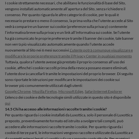
I cookie strettamente necessari, che abilitano le funzionalità di base del Sito,
vengono installati automaticamente all’apertura del Sito, senza richiedere il
consenso. Per quanto riguarda le altre categorie di cookie, per le quali è
necessario prestare o meno il consenso, la prima volta che l’utente accede al Sito
vedrà comparire un banner sui cookie (preferenze sulla privacy) contenente
l’informativa breve sulla privacy e un link all’Informativa sui cookie. Se l’utente
ha già comunicato le proprie preferenze tramite il banner dei cookie, tale banner
non verrà più visualizzato automaticamente quando l’utente accede
nuovamente al Sito nei 6 mesi successivi.
L’utente potrà comunque visualizzare e
modificare le proprie preferenze tramite il Privacy Center in qualsiasi momento
Tuttavia, qualora l’utente avesse già prestato il proprio consenso all’uso dei
cookie, affinché i cookie raccolti prima della revoca possano essere eliminati,
l’utente dovrà cancellarli tramite le impostazioni del proprio browser. Di seguito
sono riportate le istruzioni per modificare le impostazioni dei cookie sui
browser più comunemente utilizzati dagli utenti:
Google Chrome
,
Mozilla Firefox
,
Microsoft Edge
,
Safari
Internet Explorer
L’elenco dei cookie e delle tecnologie simili utilizzate in questo sito è disponibile
qui
14.5 Chi ha accesso alle informazioni raccolte tramite i cookie?
Per quanto riguarda i cookie installati da Luxottica, solo il personale di Luxottica
preposto, preventivamente formato ed istruito a svolgere tali compiti, può
accedere alle informazioni raccolte tramite i cookie. Per quanto riguarda i
cookie di terze parti, le informazioni vengono raccolte e utilizzate da Luxottica e
da soggetti esterni legati a Luxottica da un rapporto contrattuale. Per maggiori