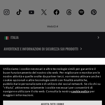
WebID #
AVVERTENZE E INFORMAZIONI DI SICUREZZA SUI PRODOTTI
INFORMATIVA SULLA PROTEZIONE DEI DATI PERSONALI
SELEZIONA O DIGITA IL TUO NEGOZIO
Utilizziamo i cookie necessari e altre tecnologie simili per garantire il
MAPPA DEL SITO
buon funzionamento del nostro sito web.
Per migliorare e monitorare le
nostre attività e quelle svolte da partner terzi, vorremmo attivare anche i
cookie opzionali e altre tecnologie simili con finalità analitiche,
TERMINI DI UTILIZZO
pubblicitarie personalizzate e di utilizzo dei social network.
Se clicchi su
“rifiuta”, attiveremo solamente i cookie necessari per consentirti di
navigare e utilizzare il sito web.
Consulta la nostra
cookie policy
per
maggiori informazioni.
Le foto e le immagini pubblicate in questo sito web devono intendersi a soli fini
illustrativi. Dalle relative immagini non potrà essere desunta nessuna delle
ACCETTA TUTTI I COOKIE
ray-ban.com/italy
ray-ban.com/usa