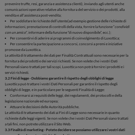
prevenire truffe, resi, garanzia e assistenza clienti), inviando agli utenti anche
comunicazioni operative relative alla fornitura del servizio o dei prodotti, alla
vendita e all’assistenza post-vendita;
Per soddisfare le richieste dell’utente
(ad esempio gestione delle richieste di
informazioni, prenotazione di controlli della vista, fornire la funzione “
condividi
con un amico
”, informare della funzione “di nuovo disponibile”, ecc.);
Per consentirvi di aderire ai programmi di coinvolgimento di Luxottica;
Per consentire la partecipazione a concorsi, concorsi a premi e iniziative
promosse da Luxottica.
Le attività di trattamento dei dati per Finalità Contrattuali sono necessarie per la
fornitura dei prodotti e dei servizi richiesti. Se non volete che i vostri Dati
Personali siano trattati per tali scopi, Luxottica non potrà fornire i prodotti e i
servizi richiesti.
3.2 Fini di legge - Dobbiamo garantire il rispetto degli obblighi di legge
Luxottica può trattare i vostri Dati Personali per garantire il rispetto degli
obblighi di legge, e in particolare per le seguenti Finalità di Legge:
Conformarsi ai requisiti delle leggi, dei regolamenti, dei protocolli e della
legislazione nazionale ed europea;
Attuare le decisioni delle Autorità pubbliche.
Le attività di trattamento dei dati ai Fini di Legge sono necessarie in quanto
richieste dalle leggi vigenti. Se non volete che i vostri Dati Personali siano trattati
a tali fini, non potrete utilizzare il Sito Web.
3.3 Finalità di marketing - Potete decidere se possiamo utilizzare i vostri dati