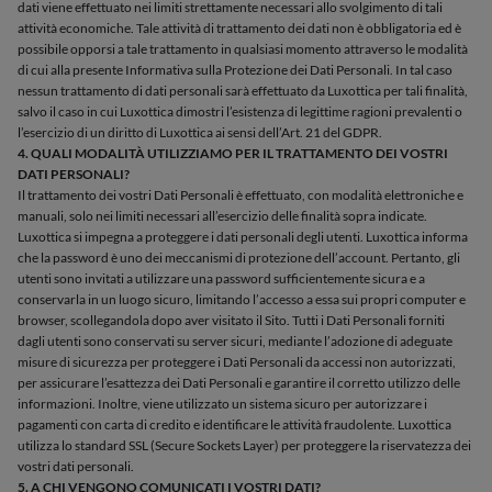
dati viene effettuato nei limiti strettamente necessari allo svolgimento di tali
attività economiche. Tale attività di trattamento dei dati non è obbligatoria ed è
possibile opporsi a tale trattamento in qualsiasi momento attraverso le modalità
di cui alla presente Informativa sulla Protezione dei Dati Personali. In tal caso
nessun trattamento di dati personali sarà effettuato da Luxottica per tali finalità,
salvo il caso in cui Luxottica dimostri l’esistenza di legittime ragioni prevalenti o
l’esercizio di un diritto di Luxottica ai sensi dell’Art. 21 del GDPR.
4. QUALI MODALITÀ UTILIZZIAMO PER IL TRATTAMENTO DEI VOSTRI
DATI PERSONALI?
Il trattamento dei vostri Dati Personali è effettuato, con modalità elettroniche e
manuali, solo nei limiti necessari all’esercizio delle finalità sopra indicate.
Luxottica si impegna a proteggere i dati personali degli utenti. Luxottica informa
che la password è uno dei meccanismi di protezione dell’account. Pertanto, gli
utenti sono invitati a utilizzare una password sufficientemente sicura e a
conservarla in un luogo sicuro, limitando l’accesso a essa sui propri computer e
browser, scollegandola dopo aver visitato il Sito. Tutti i Dati Personali forniti
dagli utenti sono conservati su server sicuri, mediante l’adozione di adeguate
misure di sicurezza per proteggere i Dati Personali da accessi non autorizzati,
per assicurare l’esattezza dei Dati Personali e garantire il corretto utilizzo delle
informazioni. Inoltre, viene utilizzato un sistema sicuro per autorizzare i
pagamenti con carta di credito e identificare le attività fraudolente. Luxottica
utilizza lo standard SSL (Secure Sockets Layer) per proteggere la riservatezza dei
vostri dati personali.
5. A CHI VENGONO COMUNICATI I VOSTRI DATI?