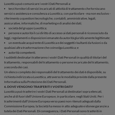
Luxottica può comunicare i vostri Dati Personali a:
terzi fornitori di servizi incaricati di attività di trattamento che forniscano
servizi o assistenza e consulenza a Luxottica, con particolare - ma non esclusivo -
riferimento a questioni tecnologiche, contabili, amministrative, legali,
assicurative, informatiche, di marketing e di analisi dei dati;
società del gruppo Luxottica;
persone e autorità il cui diritto di accesso ai dati personali è riconosciuto da
leggi, regolamenti o disposizioni emanate da autorità giuridicamente legittimate;
un eventuale acquirente di Luxottica e dei soggetti risultanti da fusioni o da
qualsiasi altra trasformazione che coinvolga Luxottica; e
autorità competenti.
I suddetti destinatari tratteranno i vostri Dati Personali in qualità di titolari del
trattamento, responsabili del trattamento o persone incaricate del trattamento,
a seconda dei casi.
Un elenco completo dei responsabili del trattamento dei dati è disponibile, su
richiesta indirizzata a Luxottica, attraverso le modalità previste dalla presente
Informativa sulla Protezione dei Dati Personali.
6. DOVE VENGONO TRASFERITI I VOSTRI DATI?
Luxottica può trasferire i vostri Dati Personali ai destinatari sopra elencati,
anche al di fuori dell’Unione Europea e, in particolare, negli Stati Uniti. Per i
trasferimenti dall’Unione Europea verso paesi non ritenuti adeguati dalla
Commissione Europea, la Società ha messo in atto adeguate e idonee garanzie a
tutela dei Dati Personali. Di conseguenza, i Dati Personali sono trasferiti in