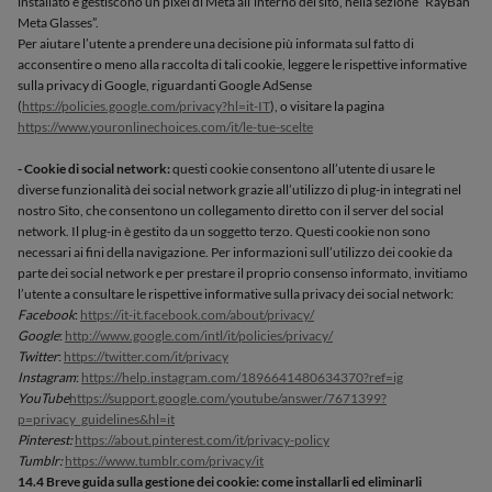
installato e gestiscono un pixel di Meta all’interno del sito, nella sezione “RayBan
Meta Glasses”.
Per aiutare l’utente a prendere una decisione più informata sul fatto di
acconsentire o meno alla raccolta di tali cookie, leggere le rispettive informative
sulla privacy di Google, riguardanti Google AdSense
(
https://policies.google.com/privacy?hl=it-IT
), o visitare la pagina
https://www.youronlinechoices.com/it/le-tue-scelte
- Cookie di social network:
questi cookie consentono all’utente di usare le
diverse funzionalità dei social network grazie all’utilizzo di plug-in integrati nel
nostro Sito, che consentono un collegamento diretto con il server del social
network. Il plug-in è gestito da un soggetto terzo. Questi cookie non sono
necessari ai fini della navigazione. Per informazioni sull’utilizzo dei cookie da
parte dei social network e per prestare il proprio consenso informato, invitiamo
l’utente a consultare le rispettive informative sulla privacy dei social network:
Facebook
:
https://it-it.facebook.com/about/privacy/
Google
:
http://www.google.com/intl/it/policies/privacy/
Twitter
:
https://twitter.com/it/privacy
Instagram
:
https://help.instagram.com/1896641480634370?ref=ig
YouTube
https://support.google.com/youtube/answer/7671399?
p=privacy_guidelines&hl=it
Pinterest:
https://about.pinterest.com/it/privacy-policy
Tumblr:
https://www.tumblr.com/privacy/it
14.4 Breve guida sulla gestione dei cookie: come installarli ed eliminarli