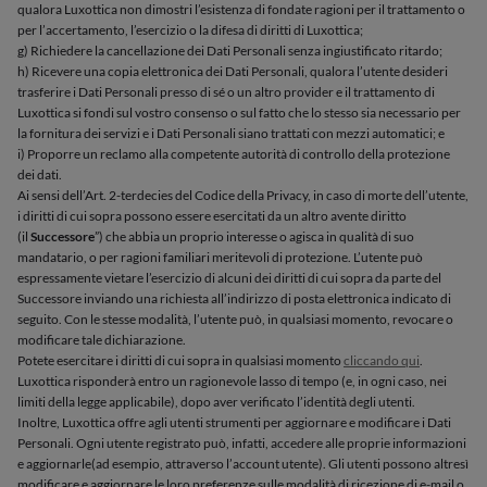
qualora Luxottica non dimostri l’esistenza di fondate ragioni per il trattamento o
per l’accertamento, l’esercizio o la difesa di diritti di Luxottica;
g) Richiedere la cancellazione dei Dati Personali senza ingiustificato ritardo;
h) Ricevere una copia elettronica dei Dati Personali, qualora l’utente desideri
trasferire i Dati Personali presso di sé o un altro provider e il trattamento di
Luxottica si fondi sul vostro consenso o sul fatto che lo stesso sia necessario per
la fornitura dei servizi e i Dati Personali siano trattati con mezzi automatici; e
i) Proporre un reclamo alla competente autorità di controllo della protezione
dei dati.
Ai sensi dell’Art. 2-terdecies del Codice della Privacy, in caso di morte dell’utente,
i diritti di cui sopra possono essere esercitati da un altro avente diritto
(il
Successore
”) che abbia un proprio interesse o agisca in qualità di suo
mandatario, o per ragioni familiari meritevoli di protezione. L’utente può
espressamente vietare l’esercizio di alcuni dei diritti di cui sopra da parte del
Successore inviando una richiesta all’indirizzo di posta elettronica indicato di
seguito. Con le stesse modalità, l’utente può, in qualsiasi momento, revocare o
modificare tale dichiarazione.
Potete esercitare i diritti di cui sopra in qualsiasi momento
cliccando qui
.
Luxottica risponderà entro un ragionevole lasso di tempo (e, in ogni caso, nei
limiti della legge applicabile), dopo aver verificato l’identità degli utenti.
Inoltre, Luxottica offre agli utenti strumenti per aggiornare e modificare i Dati
Personali. Ogni utente registrato può, infatti, accedere alle proprie informazioni
e aggiornarle
(ad esempio, attraverso l’account utente). Gli utenti possono altresì
modificare e aggiornare le loro preferenze sulle modalità di ricezione di e-mail o