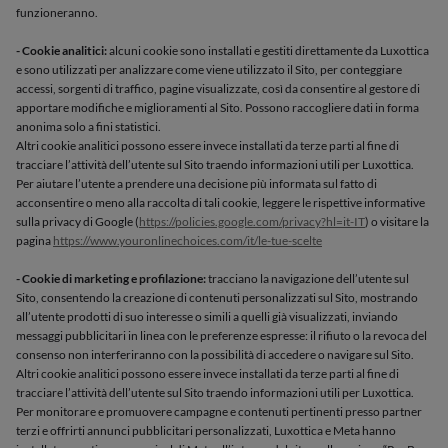
funzioneranno.
- Cookie analitici:
alcuni cookie sono installati e gestiti direttamente da Luxottica
e sono utilizzati per analizzare come viene utilizzato il Sito, per conteggiare
accessi, sorgenti di traffico, pagine visualizzate, così da consentire al gestore di
apportare modifiche e miglioramenti al Sito. Possono raccogliere dati in forma
anonima solo a fini statistici.
Altri cookie analitici possono essere invece installati da terze parti al fine di
tracciare l’attività dell’utente sul Sito traendo informazioni utili per Luxottica.
Per aiutare l’utente a prendere una decisione più informata sul fatto di
acconsentire o meno alla raccolta di tali cookie, leggere le rispettive informative
sulla privacy di Google (
https://policies.google.com/privacy?hl=it-IT
) o visitare la
pagina
https://www.youronlinechoices.com/it/le-tue-scelte
- Cookie di marketing e profilazione:
tracciano la navigazione dell’utente sul
Sito, consentendo la creazione di contenuti personalizzati sul Sito, mostrando
all’utente prodotti di suo interesse o simili a quelli già visualizzati, inviando
messaggi pubblicitari in linea con le preferenze espresse: il rifiuto o la revoca del
consenso non interferiranno con la possibilità di accedere o navigare sul Sito.
Altri cookie analitici possono essere invece installati da terze parti al fine di
tracciare l’attività dell’utente sul Sito traendo informazioni utili per Luxottica.
Per monitorare e promuovere campagne e contenuti pertinenti presso partner
terzi e offrirti annunci pubblicitari personalizzati, Luxottica e Meta hanno