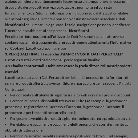
aiutano a migliorare continuamente l’esperienza di navigazione e i meccanismi
di acquisto dei prodotti e servizi Luxottica e a monitorare il corretto
funzionamento del Sito. Tali informazioni includono solo dati statistici relativi
alle azioni eseguite dall’utente e non sono destinate a essere associate ai dati
identificativi dell’utente. In ogni caso, i dati di navigazione possono identificare
l’utente solo se abbinati ai dati personali identificativi.
Per ulteriori informazioni sull’utilizzo dei Dati Personali raccolti attraverso i
cookie e i sistemi di tracciamento, si prega di leggere attentamente l’Informativa
sui Cookie di Luxottica disponibile
qui
3. PER QUALI FINALITà e perché USIAMO I VOSTRI DATI PERSONALI?
Luxottica tratta i vostri dati personali per le seguenti finalità:
3.1 Finalità contrattuali - Dobbiamo essere in grado di fornirvi i nostri prodotti
e servizi
Luxottica tratta i vostri Dati Personali per le finalità necessarie alla fornitura di
servizi e prodotti offerti attraverso il Sito, e in particolare per le seguenti Finalità
Contrattuali:
Per consentire all’utente di registrarsi al sito web e creare il proprio account;
Per fornire i servizi disponibili attraverso il Sito (ad esempio, la gestione del
processo di registrazione e l’accesso all’account, la gestione dell’account, il
promemoria per i prodotti nel carrello, ecc.);
Per gestire la vendita di prodotti e gli ordini online e fornire prodotti e servizi;
Per elaborare pagamenti e pagamenti elettronici, anche con riferimento agli
obblighi di fatturazione;
Per fornire servizi di vendita e assistenza post-vendita (tra cui, ad esempio,