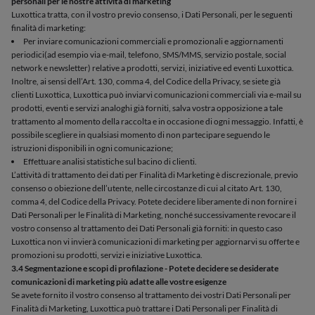
personali per le nostre attività di marketing
Luxottica tratta, con il vostro previo consenso, i Dati Personali, per le seguenti
finalità di marketing:
Per inviare comunicazioni commerciali e promozionali e aggiornamenti
periodici
(ad esempio via e-mail, telefono, SMS/MMS, servizio postale, social
network e newsletter) relative a prodotti, servizi, iniziative ed eventi Luxottica.
Inoltre, ai sensi dell’Art. 130, comma 4, del Codice della Privacy, se siete già
clienti Luxottica, Luxottica può inviarvi comunicazioni commerciali via e-mail su
prodotti, eventi e servizi analoghi già forniti, salva vostra opposizione a tale
trattamento al momento della raccolta e in occasione di ogni messaggio. Infatti, è
possibile scegliere in qualsiasi momento di non partecipare seguendo le
istruzioni disponibili in ogni comunicazione;
Effettuare analisi statistiche sul bacino di clienti.
L’attività di trattamento dei dati per Finalità di Marketing è discrezionale, previo
consenso o obiezione dell’utente, nelle circostanze di cui al citato Art. 130,
comma 4, del Codice della Privacy. Potete decidere liberamente di non fornire i
Dati Personali per le Finalità di Marketing, nonché successivamente revocare il
vostro consenso al trattamento dei Dati Personali già forniti: in questo caso
Luxottica non vi invierà comunicazioni di marketing per aggiornarvi su offerte e
promozioni su prodotti, servizi e iniziative Luxottica.
3.4 Segmentazione e scopi di profilazione - Potete decidere se desiderate
comunicazioni di marketing più adatte alle vostre esigenze
Se avete fornito il vostro consenso al trattamento dei vostri Dati Personali per
Finalità di Marketing, Luxottica può trattare i Dati Personali per Finalità di