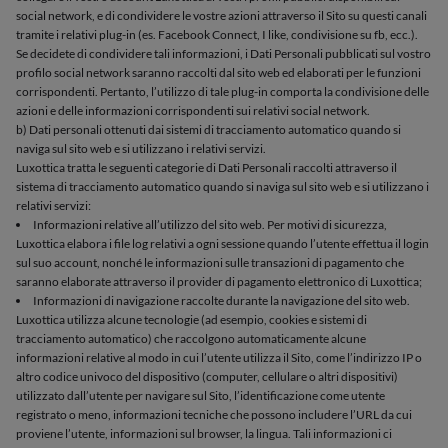
social network, e di condividere le vostre azioni attraverso il Sito su questi canali
tramite i relativi plug-in (es. Facebook Connect, I like, condivisione su fb, ecc.).
Se decidete di condividere tali informazioni, i Dati Personali pubblicati sul vostro
profilo social network saranno raccolti dal sito web ed elaborati per le funzioni
corrispondenti. Pertanto, l’utilizzo di tale plug-in comporta la condivisione delle
azioni e delle informazioni corrispondenti sui relativi social network.
b) Dati personali ottenuti dai sistemi di tracciamento automatico quando si
naviga sul sito web e si utilizzano i relativi servizi.
Luxottica tratta le seguenti categorie di Dati Personali raccolti attraverso il
sistema di tracciamento automatico quando si naviga sul sito web e si utilizzano i
relativi servizi:
Informazioni relative all’utilizzo del sito web. Per motivi di sicurezza,
Luxottica elabora i file log relativi a ogni sessione quando l’utente effettua il login
sul suo account, nonché le informazioni sulle transazioni di pagamento che
saranno elaborate attraverso il provider di pagamento elettronico di Luxottica;
Informazioni di navigazione raccolte durante la navigazione del sito web.
Luxottica utilizza alcune tecnologie (ad esempio, cookies e sistemi di
tracciamento automatico) che raccolgono automaticamente alcune
informazioni relative al modo in cui l’utente utilizza il Sito, come l’indirizzo IP o
altro codice univoco del dispositivo (computer, cellulare o altri dispositivi)
utilizzato dall’utente per navigare sul Sito, l’identificazione come utente
registrato o meno, informazioni tecniche che possono includere l’URL da cui
proviene l’utente, informazioni sul browser, la lingua. Tali informazioni ci