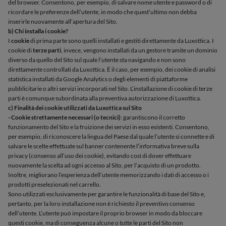
del browser. Consentono, per esempio, di salvare nome utente e password o di
ricordare le preferenze dell’utente, in modo che quest’ultimo non debba
inserirle nuovamente all’apertura del Sito.
b) Chi installa i cookie?
I
cookie
di prima parte sono quelli installati e gestiti direttamente da Luxottica. I
cookie di
terze parti
, invece, vengono installati da un gestore tramite un dominio
diverso da quello del Sito sul quale l’utente sta navigando e non sono
direttamente controllati da Luxottica. È il caso, per esempio, dei cookie di analisi
statistica installati da Google Analytics o degli elementi di piattaforme
pubblicitarie o altri servizi incorporati nel Sito. L’installazione di cookie di terze
parti è comunque subordinata alla preventiva autorizzazione di Luxottica.
c) Finalità dei cookie utilizzati da Luxottica sul Sito
- Cookie strettamente necessari (o tecnici)
: garantiscono il corretto
funzionamento del Sito e la fruizione dei servizi in esso esistenti. Consentono,
per esempio, di riconoscere la lingua del Paese dal quale l’utente si connette e di
salvare le scelte effettuate sul banner contenente l’informativa breve sulla
privacy (consenso all’uso dei cookie), evitando così di dover effettuare
nuovamente la scelta ad ogni accesso al Sito, per l’acquisto di un prodotto.
Inoltre, migliorano l’esperienza dell’utente memorizzando i dati di accesso o i
prodotti preselezionati nel carrello.
Sono utilizzati esclusivamente per garantire le funzionalità di base del Sito e,
pertanto, per la loro installazione non è richiesto il preventivo consenso
dell’utente. L’utente può impostare il proprio browser in modo da bloccare
questi cookie, ma di conseguenza alcune o tutte le parti del Sito non