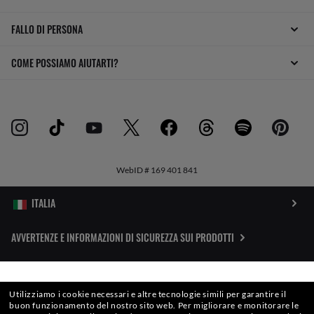
FALLO DI PERSONA
COME POSSIAMO AIUTARTI?
WebID #
169 401 841
AVVERTENZE E INFORMAZIONI DI SICUREZZA SUI PRODOTTI
INFORMATIVA SULLA PROTEZIONE DEI DATI PERSONALI
SELEZIONA O DIGITA IL TUO NEGOZIO
Utilizziamo i cookie necessari e altre tecnologie simili per garantire il
MAPPA DEL SITO
buon funzionamento del nostro sito web.
Per migliorare e monitorare le