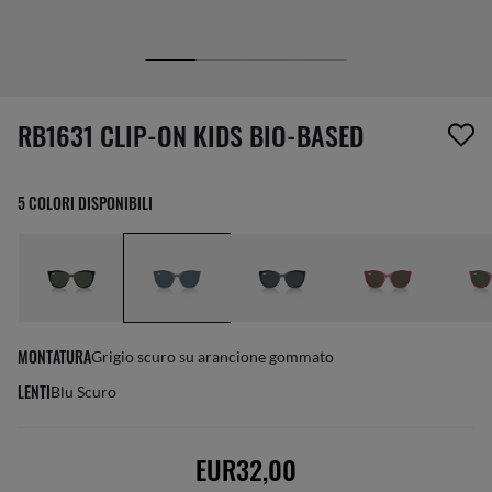
1 articolo è stato aggiunto alla tua wishlist
RB1631 CLIP-ON KIDS BIO-BASED
5 COLORI DISPONIBILI
MONTATURA
Grigio scuro su arancione gommato
LENTI
Blu Scuro
EUR32,00