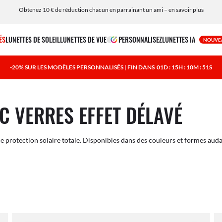
Obtenez 10 € de réduction chacun en parrainant un ami – en savoir plus
ÉS
LUNETTES DE SOLEIL
LUNETTES DE VUE
PERSONNALISEZ
LUNETTES IA
NOUVE
-20% SUR LES MODÈLES PERSONNALISÉS | FIN DANS
01D : 15H : 10M : 50S
EC VERRES EFFET DÉLAVÉ
e protection solaire totale. Disponibles dans des couleurs et formes auda