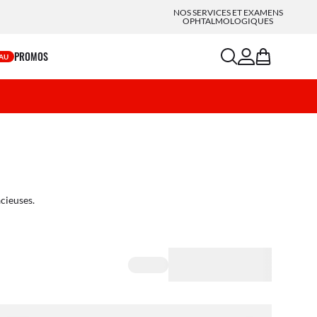
NOS SERVICES ET EXAMENS
OPHTALMOLOGIQUES
search
account
bag
PROMOS
AU
cieuses.