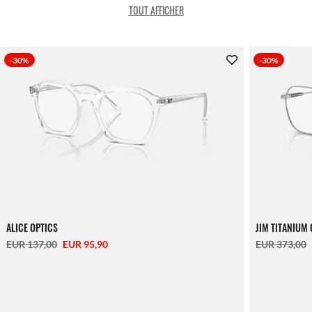
TOUT AFFICHER
-30%
-30%
ALICE OPTICS
JIM TITANIUM 
EUR 137,00
EUR 95,90
EUR 373,00