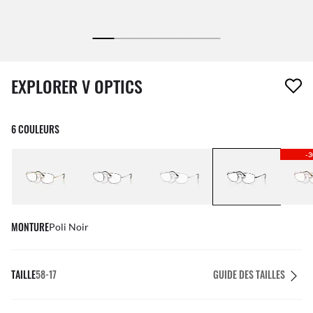
1 article a été retiré de votre liste de souhaits
EXPLORER V OPTICS
6 COULEURS
-
MONTURE
Poli Noir
TAILLE
58-17
GUIDE DES TAILLES