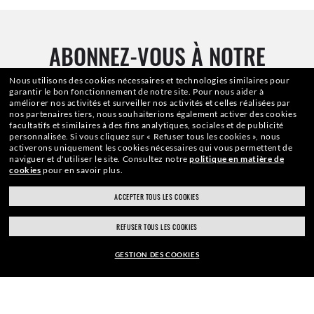
ABONNEZ-VOUS À NOTRE
NEWSLETTER
Nous utilisons des cookies nécessaires et technologies similaires pour
garantir le bon fonctionnement de notre site.
Pour nous aider à
améliorer nos activités et surveiller nos activités et celles réalisées par
nos partenaires tiers, nous souhaiterions également activer des cookies
facultatifs et similaires à des fins analytiques, sociales et de publicité
personnalisée.
Si vous cliquez sur « Refuser tous les cookies », nous
Adresse Email
activerons uniquement les cookies nécessaires qui vous permettent de
naviguer et d'utiliser le site.
Consultez notre
politique en matière de
cookies
pour en savoir plus.
ACCEPTER TOUS LES COOKIES
INSCRIPTION
REFUSER TOUS LES COOKIES
GESTION DES COOKIES
EUR169,00
PAIEMENT SÉCURISÉ
AJOUTER AU PANIER