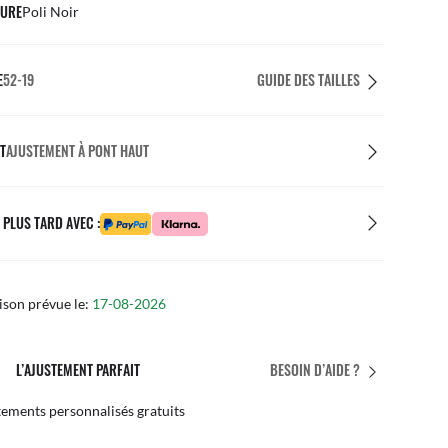
URE
Poli Noir
E
52-19
GUIDE DES TAILLES
T
AJUSTEMENT À PONT HAUT
 PLUS TARD AVEC :
ison prévue le:
17-08-2026
SERVICE APRÈS-VENTE EN MAGASIN
BESOIN D’AIDE ?
iciez de l’expertise de nos équipes
Par 