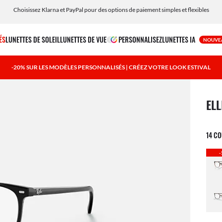
Personnalisez vos lunettes de soleil et ajoutez une gravure gratuitement
ÉS
LUNETTES DE SOLEIL
LUNETTES DE VUE
PERSONNALISEZ
LUNETTES IA
NOUVE
-20% SUR LES MODÈLES PERSONNALISÉS | CRÉEZ VOTRE LOOK ESTIVAL
1 art
ELL
14 C
-