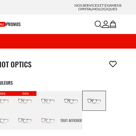
NOS SERVICES ET EXAMENS
OPHTALMOLOGIQUES
search
account
bag
PROMOS
AU
icle a été retiré de votre liste de souhaits
IOT OPTICS
OULEURS
50%
-50%
TOUT AFFICHER