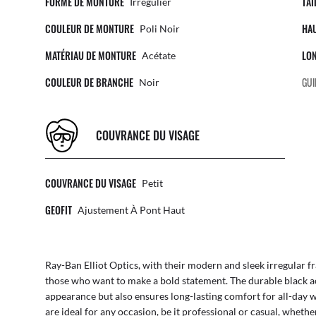
FORME DE MONTURE
TAI
Irrégulier
COULEUR DE MONTURE
HA
Poli Noir
MATÉRIAU DE MONTURE
LO
Acétate
COULEUR DE BRANCHE
GUI
Noir
COUVRANCE DU VISAGE
COUVRANCE DU VISAGE
Petit
GEOFIT
Ajustement À Pont Haut
Ray-Ban Elliot Optics, with their modern and sleek irregular fr
those who want to make a bold statement. The durable black ace
appearance but also ensures long-lasting comfort for all-day we
are ideal for any occasion, be it professional or casual, whethe