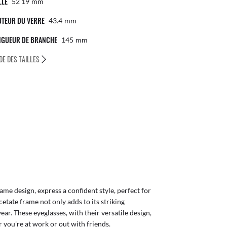
LLE
52 19
Mm
UTEUR DU VERRE
43.4
Mm
NGUEUR DE BRANCHE
145
Mm
DE DES TAILLES
ame design, express a confident style, perfect for
tate frame not only adds to its striking
ar. These eyeglasses, with their versatile design,
r you're at work or out with friends.