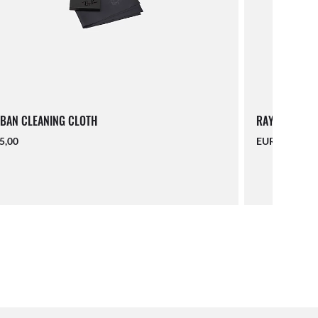
BAN CLEANING CLOTH
RAY-BAN LAN
5,00
EUR 16,00