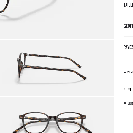
TAILL
GEOFI
PAYEZ
Livra
RETOURS SIMPLES ET GRATUITS
courrier
Ajust