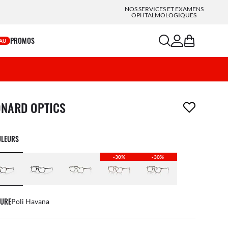
NOS SERVICES ET EXAMENS
OPHTALMOLOGIQUES
search
account
bag
PROMOS
AU
icle a été retiré de votre liste de souhaits
ONARD OPTICS
ULEURS
-30%
-30%
URE
Poli Havana