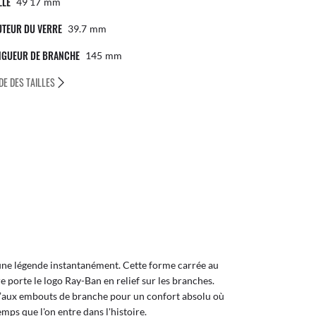
LLE
49 17
Mm
UTEUR DU VERRE
39.7
Mm
NGUEUR DE BRANCHE
145
Mm
DE DES TAILLES
une légende instantanément. Cette forme carrée au
 porte le logo Ray-Ban en relief sur les branches.
qu’aux embouts de branche pour un confort absolu où
emps que l'on entre dans l'histoire.