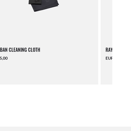
BAN CLEANING CLOTH
RAY-BAN LAN
5,00
EUR 16,00