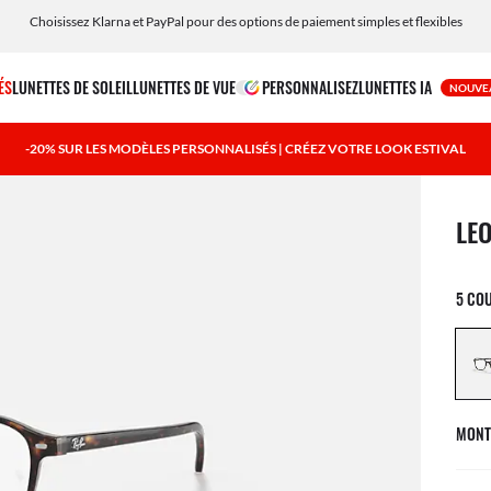
Choisissez Klarna et PayPal pour des options de paiement simples et flexibles
ÉS
LUNETTES DE SOLEIL
LUNETTES DE VUE
PERSONNALISEZ
LUNETTES IA
NOUVE
-20% SUR LES MODÈLES PERSONNALISÉS | CRÉEZ VOTRE LOOK ESTIVAL
1 art
LE
5 CO
MONT