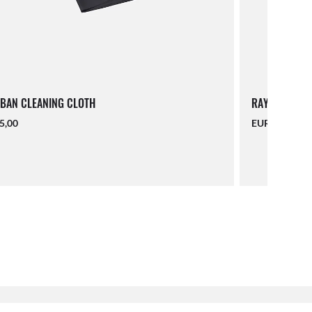
BAN CLEANING CLOTH
RAY-BAN LAN
5,00
EUR 16,00