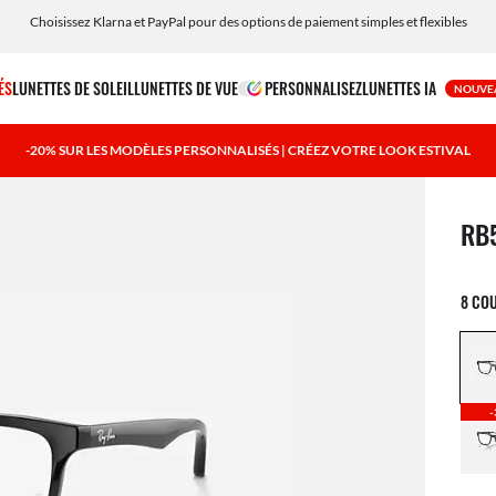
Personnalisez vos lunettes de soleil et ajoutez une gravure gratuitement
ÉS
LUNETTES DE SOLEIL
LUNETTES DE VUE
PERSONNALISEZ
LUNETTES IA
NOUVE
-20% SUR LES MODÈLES PERSONNALISÉS | CRÉEZ VOTRE LOOK ESTIVAL
1 art
RB
8 CO
-