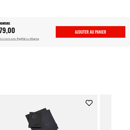
 MONTURE
79,00
AJOUTER AU PANIER
lus tard avec
PayPal
ou
Klarna