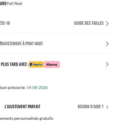
URE
Poli Noir
E
55-18
GUIDE DES TAILLES
T
AJUSTEMENT À PONT HAUT
 PLUS TARD AVEC :
ison prévue le:
14-08-2026
SERVICE APRÈS-VENTE EN MAGASIN
BESOIN D’AIDE ?
iciez de l’expertise de nos équipes
Par 