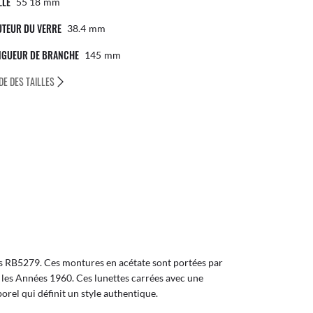
LLE
55 18
Mm
UTEUR DU VERRE
38.4
Mm
NGUEUR DE BRANCHE
145
Mm
DE DES TAILLES
cs RB5279. Ces montures en acétate sont portées par
s les Années 1960. Ces lunettes carrées avec une
rel qui définit un style authentique.