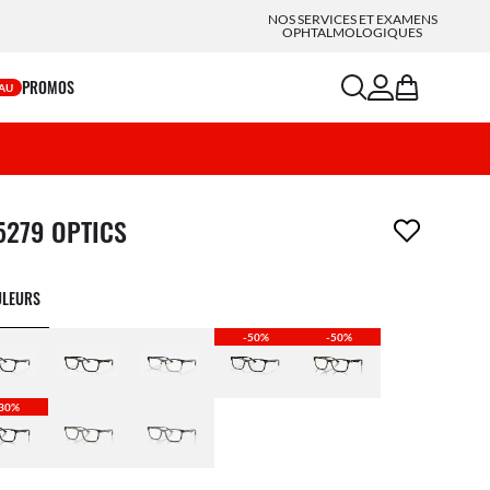
NOS SERVICES ET EXAMENS
OPHTALMOLOGIQUES
search
account
bag
PROMOS
AU
icle a été retiré de votre liste de souhaits
5279 OPTICS
ULEURS
-50%
-50%
30%