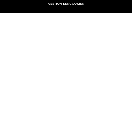
GESTION DES COOKIES
EUR179,00
LIVRAISON RESPONSABLE
AJOUTER AU PANIER
EYE EXAM
RENDEZ-VOUS EN MAGASIN
Nous garantissons que la totalité des transactions est sécurisée.