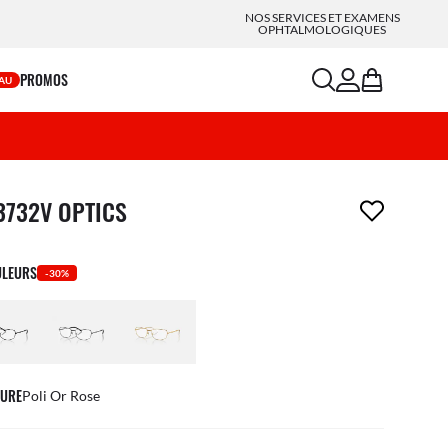
NOS SERVICES ET EXAMENS
OPHTALMOLOGIQUES
search
account
bag
PROMOS
AU
icle a été retiré de votre liste de souhaits
3732V OPTICS
ULEURS
-30%
URE
Poli Or Rose