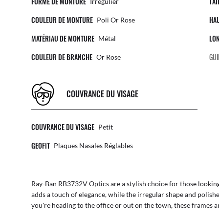
FORME DE MONTURE
TAI
Irrégulier
COULEUR DE MONTURE
HA
Poli Or Rose
MATÉRIAU DE MONTURE
LO
Métal
COULEUR DE BRANCHE
GUI
Or Rose
COUVRANCE DU VISAGE
COUVRANCE DU VISAGE
Petit
GEOFIT
Plaques Nasales Réglables
Ray-Ban RB3732V Optics are a stylish choice for those looking
adds a touch of elegance, while the irregular shape and polish
you're heading to the office or out on the town, these frames a