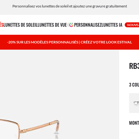
Personnalisez vos lunettes de soleil et ajoutez une gravure gratuitement
ÉS
LUNETTES DE SOLEIL
LUNETTES DE VUE
PERSONNALISEZ
LUNETTES IA
NOUVE
-20% SUR LES MODÈLES PERSONNALISÉS | CRÉEZ VOTRE LOOK ESTIVAL
1 art
RB
3 CO
MONT