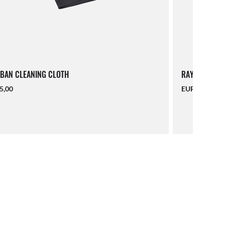
BAN CLEANING CLOTH
RAY-BAN LAN
5,00
EUR 16,00