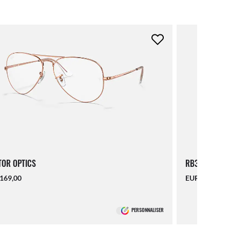
TOR OPTICS
RB3746V OPT
169,00
EUR 169,00
PERSONNALISER