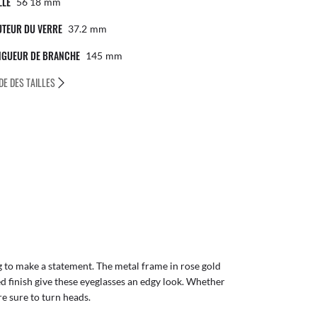
LLE
56 18
Mm
UTEUR DU VERRE
37.2
Mm
NGUEUR DE BRANCHE
145
Mm
DE DES TAILLES
 to make a statement. The metal frame in rose gold
ed finish give these eyeglasses an edgy look. Whether
re sure to turn heads.