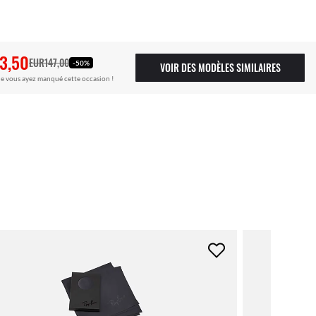
3,50
EUR147,00
-50%
VOIR DES MODÈLES SIMILAIRES
e vous ayez manqué cette occasion !