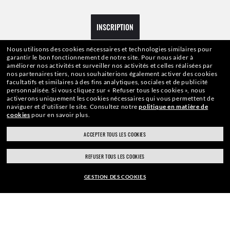
INSCRIPTION
Nous utilisons des cookies nécessaires et technologies similaires pour
garantir le bon fonctionnement de notre site.
Pour nous aider à
améliorer nos activités et surveiller nos activités et celles réalisées par
nos partenaires tiers, nous souhaiterions également activer des cookies
facultatifs et similaires à des fins analytiques, sociales et de publicité
personnalisée.
Si vous cliquez sur « Refuser tous les cookies », nous
PAIEMENT SÉCURISÉ
activerons uniquement les cookies nécessaires qui vous permettent de
naviguer et d'utiliser le site.
Consultez notre
politique en matière de
cookies
pour en savoir plus.
ACCEPTER TOUS LES COOKIES
LIVRAISON RESPONSABLE
REFUSER TOUS LES COOKIES
GESTION DES COOKIES
EYE EXAM
EUR86,50
EUR173,00
-50%
AJOUTER AU PANIER