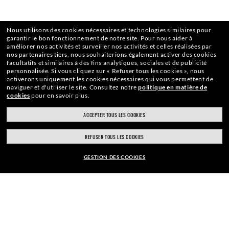
Nous utilisons des cookies nécessaires et technologies similaires pour
garantir le bon fonctionnement de notre site.
Pour nous aider à
améliorer nos activités et surveiller nos activités et celles réalisées par
nos partenaires tiers, nous souhaiterions également activer des cookies
facultatifs et similaires à des fins analytiques, sociales et de publicité
personnalisée.
Si vous cliquez sur « Refuser tous les cookies », nous
activerons uniquement les cookies nécessaires qui vous permettent de
naviguer et d'utiliser le site.
Consultez notre
politique en matière de
cookies
pour en savoir plus.
ACCEPTER TOUS LES COOKIES
ACCUEIL
|
LUNETTES DE SOLEIL
|
LUNETTES DE SOLEIL R
REFUSER TOUS LES COOKIES
GESTION DES COOKIES
EUR179,00
ABONNEZ-VOUS À NOTRE
AJOUTER AU PANIER
NEWSLETTER