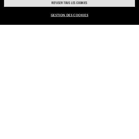
REFUSER TOUS LES COOKIES
GESTION DES COOKIES
Adresse Email
EUR179,00
AJOUTER AU PANIER
INSCRIPTION
PAIEMENT SÉCURISÉ
LIVRAISON RESPONSABLE