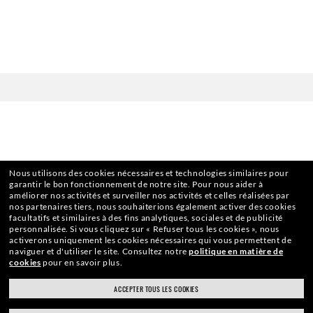
Nous utilisons des cookies nécessaires et technologies similaires pour
ACCUEIL
|
LUNETTES DE SOLEIL
|
LUNETTES DE SOLEIL R
garantir le bon fonctionnement de notre site.
Pour nous aider à
améliorer nos activités et surveiller nos activités et celles réalisées par
nos partenaires tiers, nous souhaiterions également activer des cookies
facultatifs et similaires à des fins analytiques, sociales et de publicité
personnalisée.
Si vous cliquez sur « Refuser tous les cookies », nous
activerons uniquement les cookies nécessaires qui vous permettent de
ABONNEZ-VOUS À NOTRE
naviguer et d'utiliser le site.
Consultez notre
politique en matière de
cookies
pour en savoir plus.
NEWSLETTER
ACCEPTER TOUS LES COOKIES