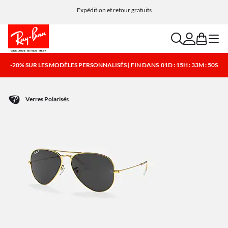
Expédition et retour gratuits
search
account
bag
menu
-20% SUR LES MODÈLES PERSONNALISÉS | FIN DANS
01D : 15H : 33M : 50S
Verres Polarisés