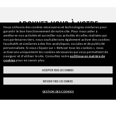
ABONNEZ-VOUS À NOTRE
Nous utilisons des cookies nécessaires et technologies similaires pour
garantir le bon fonctionnement de notre site.
Pour nous aider à
NEWSLETTER
améliorer nos activités et surveiller nos activités et celles réalisées par
nos partenaires tiers, nous souhaiterions également activer des cookies
facultatifs et similaires à des fins analytiques, sociales et de publicité
personnalisée.
Si vous cliquez sur « Refuser tous les cookies », nous
activerons uniquement les cookies nécessaires qui vous permettent de
naviguer et d'utiliser le site.
Consultez notre
politique en matière de
Adresse Email
cookies
pour en savoir plus.
ACCEPTER TOUS LES COOKIES
INSCRIPTION
REFUSER TOUS LES COOKIES
GESTION DES COOKIES
EUR167,00
PAIEMENT SÉCURISÉ
AJOUTER AU PANIER