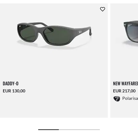
DADDY-O
NEW WAYFARE
EUR 130,00
EUR 217,00
Polaris