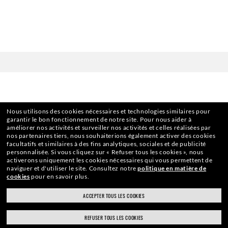
Nous utilisons des cookies nécessaires et technologies similaires pour
garantir le bon fonctionnement de notre site.
Pour nous aider à
améliorer nos activités et surveiller nos activités et celles réalisées par
nos partenaires tiers, nous souhaiterions également activer des cookies
facultatifs et similaires à des fins analytiques, sociales et de publicité
personnalisée.
Si vous cliquez sur « Refuser tous les cookies », nous
activerons uniquement les cookies nécessaires qui vous permettent de
ABONNEZ-VOUS À NOTRE
naviguer et d'utiliser le site.
Consultez notre
politique en matière de
cookies
pour en savoir plus.
NEWSLETTER
ACCEPTER TOUS LES COOKIES
REFUSER TOUS LES COOKIES