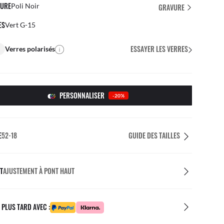
URE
Poli Noir
GRAVURE
ES
Vert G-15
ESSAYER LES VERRES
Verres polarisés
PERSONNALISER
-20%
E
52-18
GUIDE DES TAILLES
T
AJUSTEMENT À PONT HAUT
 PLUS TARD AVEC :