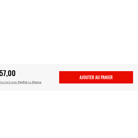
57,00
AJOUTER AU PANIER
lus tard avec
PayPal
ou
Klarna