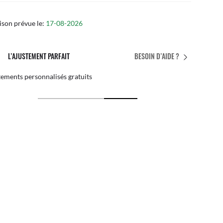
ison prévue le:
17-08-2026
SERVICE APRÈS-VENTE EN MAGASIN
BESOIN D’AIDE ?
iciez de l’expertise de nos équipes
Par 