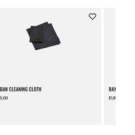
BAN CLEANING CLOTH
RAY-BAN LAN
5,00
EUR 16,00