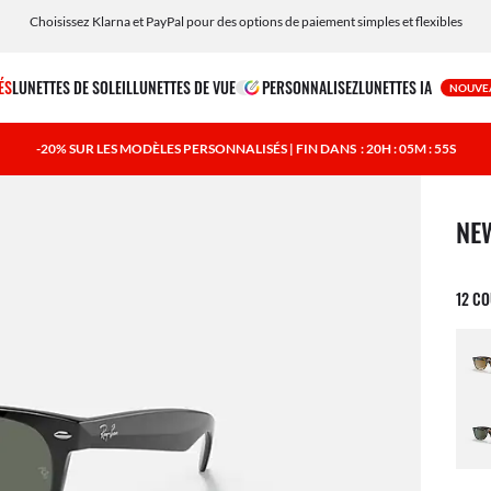
Personnalisez vos lunettes de soleil et ajoutez une gravure gratuitement
ÉS
LUNETTES DE SOLEIL
LUNETTES DE VUE
PERSONNALISEZ
LUNETTES IA
NOUVE
-20% SUR LES MODÈLES PERSONNALISÉS | FIN DANS
: 20H : 05M : 54S
1 art
NE
12 C