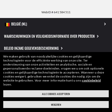
WebID #
641 584 511
WAARSCHUWINGEN EN VEILIGHEIDSINFORMATIE OVER PRODUCTEN
BELEID INZAKE GEGEVENSBESCHERMING
We maken gebruik van noodzakelijke cookies en gelijkaardige
SITEMAP
technologieën voor de efficiënte werking van onze site.
Ter
ondersteuning van onze activiteiten en analytische, sociale en
gepersonaliseerde reclame-doeleinden, vragen we u om ook optionele
WETTELIJK
cookies en gelijkaardige technologieën te accepteren.
Wanneer u deze
cookies weigert, gebruiken we enkel de cookies die nodig zijn om de
website te gebruiken.
Voor meer informatie kunt u ons
cookiebeleid
lezen.
De foto's en afbeeldingen op deze website dienen uitsluitend ter illustratie.
Daarom kunnen geen kwaliteiten ofkarakteristieken van de getoonde producten
ALLE COOKIES ACCEPTEREN
van de relevante foto's worden afgeleid. Voor bepaalde activiteiten van Luxottica
Group S.p.A. kan toestemming zijn verleend volgens het VS octrooinr.
WEIGEREN
6,624,843.
Copyright ©2026 LuxotticaGroup S.p.A.
- Alle Rechten
Voorbehouden.