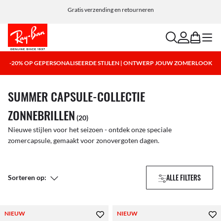
Kies Klarna en PayPal voor eenvoudige en flexibele betaalopties.
Gratis verzending en retourneren
search
account
bag
menu
-20% OP GEPERSONALISEERDE STIJLEN | ONTWERP JOUW ZOMERLOOK
SUMMER CAPSULE-COLLECTIE
ZONNEBRILLEN
(20)
Nieuwe stijlen voor het seizoen - ontdek onze speciale
zomercapsule, gemaakt voor zonovergoten dagen.
ALLE FILTERS
Sorteren op:
NIEUW
NIEUW