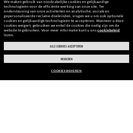
We maken gebruik van noodzakelijke cookies en gelijkaardige
EUR 169,00
EUR 169,00
technologieën voor de efficiënte werking van onze site.
Ter
ondersteuning van onze activiteiten en analytische, sociale en
gepersonaliseerde reclame-doeleinden, vragen we u om ook optionele
cookies en gelijkaardige technologieën te accepteren.
Wanneer u deze
PERSONALISEERBAAR
cookies weigert, gebruiken we enkel de cookies die nodig zijn om de
website te gebruiken.
Voor meer informatie kunt u ons
cookiebeleid
lezen.
ALLE COOKIES ACCEPTEREN
WEIGEREN
COOKIES BEHEREN
SHOP GELIJKAARDIGE STIJLEN
*Blue-violet light is between 400 and 455nm as stated by ISO
TR20772:2018