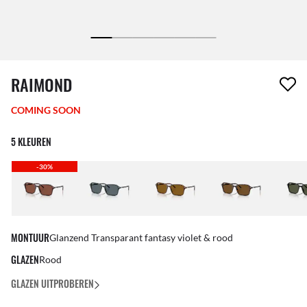
1 item is uit je verlanglijst verwijderd
RAIMOND
COMING SOON
5 KLEUREN
-30%
MONTUUR
Glanzend Transparant fantasy violet & rood
GLAZEN
Rood
GLAZEN UITPROBEREN