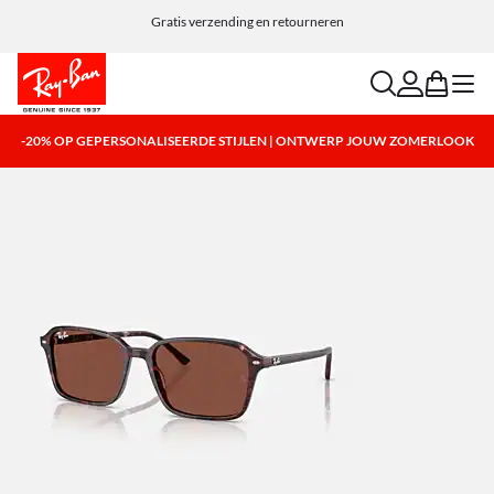
Kies Klarna en PayPal voor eenvoudige en flexibele betaalopties.
Gratis verzending en retourneren
search
account
bag
menu
-20% OP GEPERSONALISEERDE STIJLEN | ONTWERP JOUW ZOMERLOOK