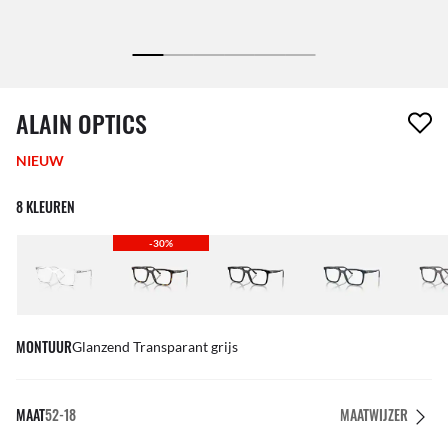
1 item is uit je verlanglijst verwijderd
ALAIN OPTICS
NIEUW
8 KLEUREN
-30%
MONTUUR
Glanzend Transparant grijs
MAAT
52-18
MAATWIJZER