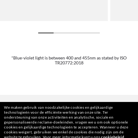
*Blue-violet light is between 400 and 455nm as stated by ISO
TR20772:2018
We maken gebruik van noodzakelijke cookies en gelijkaardige
technologieën voor de efficiënte werking van onze site.
Ter
ondersteuning van onze activiteiten en analytische, sociale en
gepersonaliseerde reclame-doeleinden, vragen we u om ook optionele
cookies en gelijkaardige technologieën te accepteren.
Wanneer u deze
cookies weigert, gebruiken we enkel de cookies die nodig zijn om de
website te gebruiken.
Voor meer informatie kunt u ons
cookiebeleid