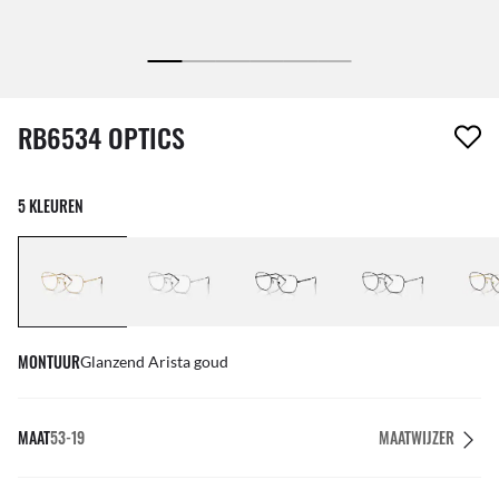
1 item is uit je verlanglijst verwijderd
RB6534 OPTICS
5 KLEUREN
MONTUUR
Glanzend Arista goud
MAAT
53-19
MAATWIJZER