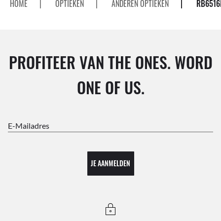
HOME
|
OPTIEKEN
|
ANDEREN OPTIEKEN
|
RB6516
PROFITEER VAN THE ONES. WORD
ONE OF US.
E-Mailadres
JE AANMELDEN