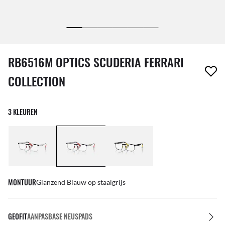
1 item is uit je verlanglijst verwijderd
RB6516M OPTICS SCUDERIA FERRARI
COLLECTION
3 KLEUREN
MONTUUR
Glanzend Blauw op staalgrijs
GEOFIT
AANPASBASE NEUSPADS