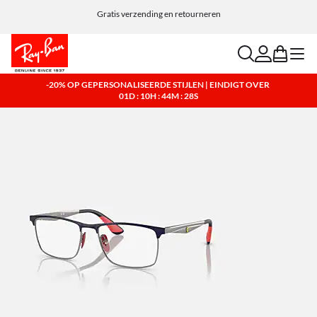
Kies Klarna en PayPal voor eenvoudige en flexibele betaalopties.
Gratis verzending en retourneren
search
account
bag
menu
-20% OP GEPERSONALISEERDE STIJLEN | EINDIGT OVER
01D : 10H : 44M : 27S