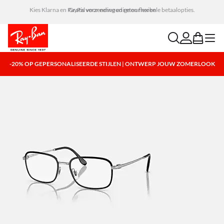
Kies Klarna en PayPal voor eenvoudige en flexibele betaalopties.
search
account
bag
menu
-20% OP GEPERSONALISEERDE STIJLEN | ONTWERP JOUW ZOMERLOOK