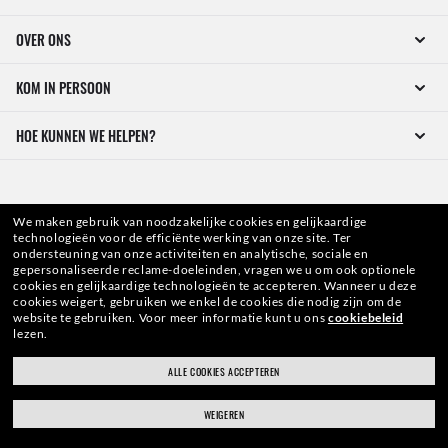
OVER ONS
KOM IN PERSOON
HOE KUNNEN WE HELPEN?
We maken gebruik van noodzakelijke cookies en gelijkaardige
technologieën voor de efficiënte werking van onze site.
Ter
ondersteuning van onze activiteiten en analytische, sociale en
gepersonaliseerde reclame-doeleinden, vragen we u om ook optionele
cookies en gelijkaardige technologieën te accepteren.
Wanneer u deze
WebID #
105 197 271
cookies weigert, gebruiken we enkel de cookies die nodig zijn om de
website te gebruiken.
Voor meer informatie kunt u ons
cookiebeleid
lezen.
ALLE COOKIES ACCEPTEREN
WAARSCHUWINGEN EN VEILIGHEIDSINFORMATIE OVER PRODUCTEN
WEIGEREN
BELEID INZAKE GEGEVENSBESCHERMING