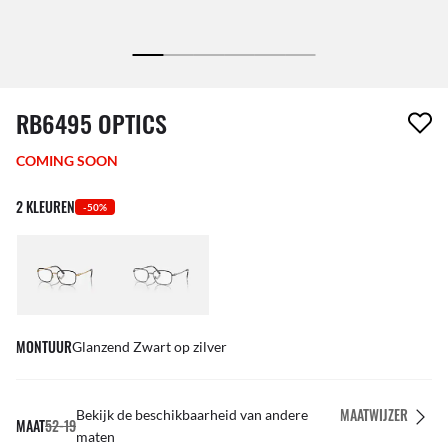
1 item is uit je verlanglijst verwijderd
RB6495 OPTICS
COMING SOON
2 KLEUREN
-50%
MONTUUR
Glanzend Zwart op zilver
MAATWIJZER
Bekijk de beschikbaarheid van andere
MAAT
52-19
maten