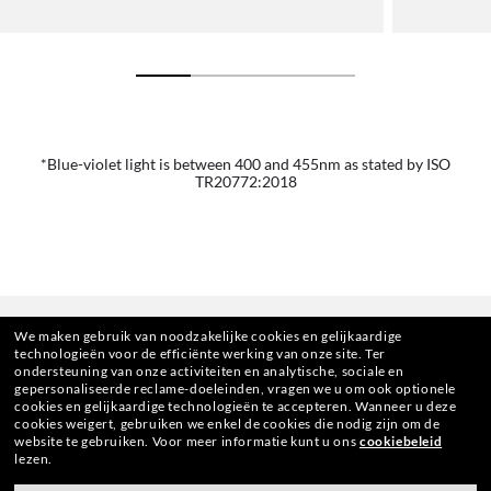
*Blue-violet light is between 400 and 455nm as stated by ISO
TR20772:2018
We maken gebruik van noodzakelijke cookies en gelijkaardige
technologieën voor de efficiënte werking van onze site.
Ter
ondersteuning van onze activiteiten en analytische, sociale en
gepersonaliseerde reclame-doeleinden, vragen we u om ook optionele
cookies en gelijkaardige technologieën te accepteren.
Wanneer u deze
cookies weigert, gebruiken we enkel de cookies die nodig zijn om de
website te gebruiken.
Voor meer informatie kunt u ons
cookiebeleid
HOME
|
OPTIEKEN
|
ANDEREN OPTIEKEN
|
RB5362
lezen.