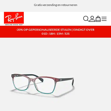
Kies Klarna en PayPal voor eenvoudige en flexibele betaalopties.
Gratis verzending en retourneren
search
account
bag
menu
-20% OP GEPERSONALISEERDE STIJLEN | EINDIGT OVER
01D : 18H : 15M : 51S