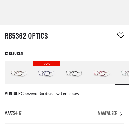
1 item is uit je verlanglijst verwijderd
RB5362 OPTICS
12 KLEUREN
-30%
MONTUUR
Glanzend Bordeaux wit en blauw
MAAT
54-17
MAATWIJZER