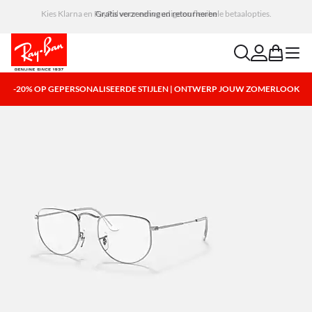
Kies Klarna en PayPal voor eenvoudige en flexibele betaalopties.
search
account
bag
menu
-20% OP GEPERSONALISEERDE STIJLEN | ONTWERP JOUW ZOMERLOOK