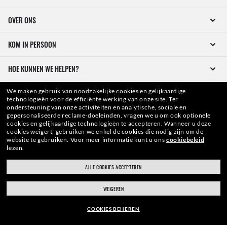
OVER ONS
KOM IN PERSOON
HOE KUNNEN WE HELPEN?
We maken gebruik van noodzakelijke cookies en gelijkaardige
technologieën voor de efficiënte werking van onze site.
Ter
ondersteuning van onze activiteiten en analytische, sociale en
gepersonaliseerde reclame-doeleinden, vragen we u om ook optionele
cookies en gelijkaardige technologieën te accepteren.
Wanneer u deze
cookies weigert, gebruiken we enkel de cookies die nodig zijn om de
website te gebruiken.
Voor meer informatie kunt u ons
cookiebeleid
WebID #
319 237 731
lezen.
ALLE COOKIES ACCEPTEREN
WEIGEREN
WAARSCHUWINGEN EN VEILIGHEIDSINFORMATIE OVER PRODUCTEN
COOKIES BEHEREN
BELEID INZAKE GEGEVENSBESCHERMING