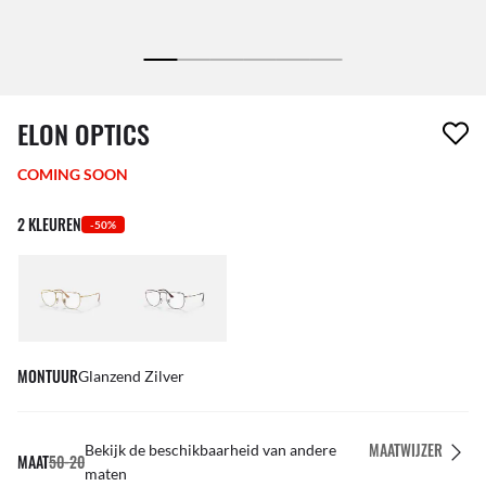
1 item is uit je verlanglijst verwijderd
ELON OPTICS
COMING SOON
2 KLEUREN
-50%
MONTUUR
Glanzend Zilver
MAATWIJZER
Bekijk de beschikbaarheid van andere
MAAT
50-20
maten