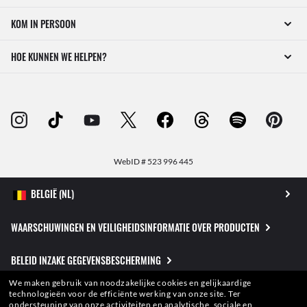
KOM IN PERSOON
HOE KUNNEN WE HELPEN?
WebID #
523 996 445
WAARSCHUWINGEN EN VEILIGHEIDSINFORMATIE OVER PRODUCTEN
BELEID INZAKE GEGEVENSBESCHERMING
We maken gebruik van noodzakelijke cookies en gelijkaardige
SITEMAP
technologieën voor de efficiënte werking van onze site.
Ter
ondersteuning van onze activiteiten en analytische, sociale en