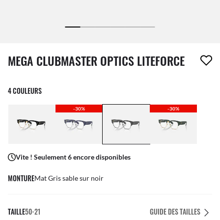
1 article a été retiré de votre liste de souhaits
MEGA CLUBMASTER OPTICS LITEFORCE
4 COULEURS
-30%
-30%
Vite ! Seulement 6 encore disponibles
MONTURE
Mat Gris sable sur noir
TAILLE
50-21
GUIDE DES TAILLES