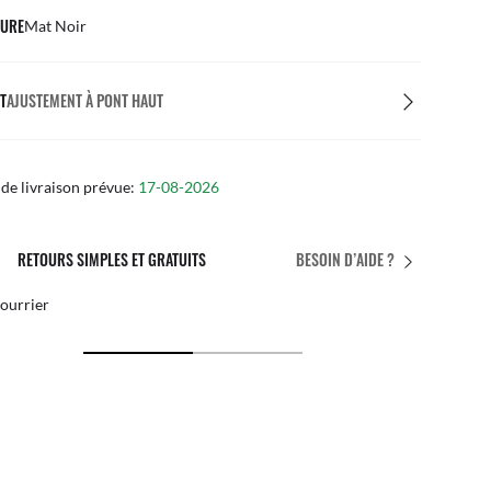
URE
Mat Noir
T
AJUSTEMENT À PONT HAUT
de livraison prévue:
17-08-2026
ES ET GRATUITS
L’AJUSTEMENT 
BESOIN D’AIDE ?
Ajustements personna