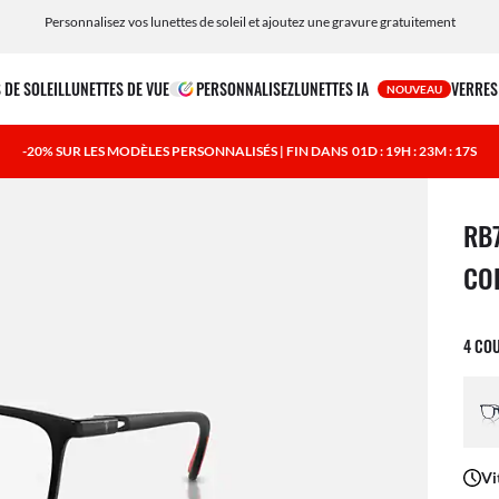
Achetez des verres correcteurs en ligne en quelques étapes simples ! Livrés chez vous
Personnalisez vos lunettes de soleil et ajoutez une gravure gratuitement
 DE SOLEIL
LUNETTES DE VUE
PERSONNALISEZ
LUNETTES IA
VERRES
NOUVEAU
-20% SUR LES MODÈLES PERSONNALISÉS | FIN DANS
01D : 19H : 23M : 16S
1 art
RB
CO
4 CO
Vi