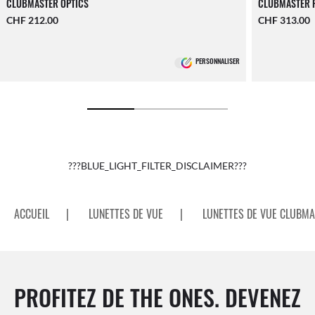
CLUBMASTER OPTICS
CLUBMASTER 
CHF 212.00
CHF 313.00
PERSONNALISER
???BLUE_LIGHT_FILTER_DISCLAIMER???
ACCUEIL
|
LUNETTES DE VUE
|
LUNETTES DE VUE CLUBM
PROFITEZ DE THE ONES. DEVENEZ