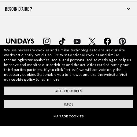
BESOIN D'AIDE ?
We use necessary cookies and similar technologies to ensure our site
works efficiently.
We’d also like to set optional cookies and similar
technologies for analytics, social and personalised advertising to help us
improve and monitor our activities and the activities carried out by our
third parties partners.
If you click “refuse”, we will activate only the
WebID #
200 642 536
necessary cookies that enable you to browse and use the website.
Visit
our
cookie policy
to learn more.
ACCEPT ALL COOKIES
AVERTISSEMENTS ET INFORMATIONS DE SÉCURITÉ SUR LES PRODUITS
REFUSE
POLITIQUE DE PROTECTION DES DONNÉES À CARACTÈRE PERSONNEL
MANAGE COOKIES
PLAN DU SITE
MONTURE: