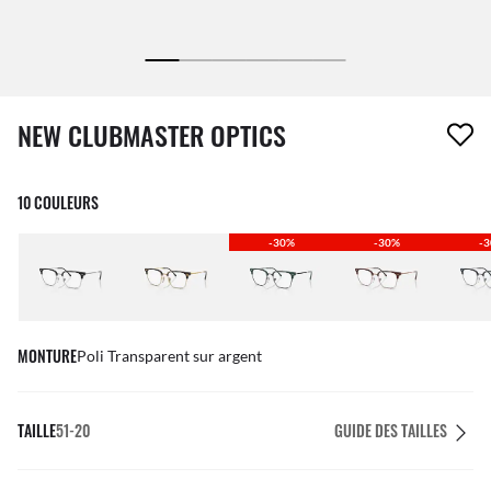
1 article a été retiré de votre liste de souhaits
NEW CLUBMASTER OPTICS
10 COULEURS
-30%
-30%
-
MONTURE
Poli Transparent sur argent
TAILLE
51-20
GUIDE DES TAILLES