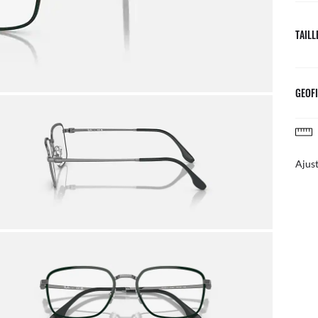
TAILL
GEOFI
RETOURS SIMPLES ET GRATUITS
courrier
Ajust