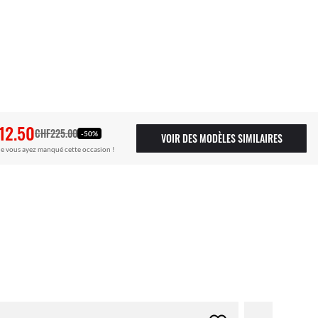
12.50
CHF225.00
-50%
VOIR DES MODÈLES SIMILAIRES
e vous ayez manqué cette occasion !