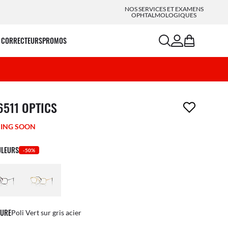
NOS SERVICES ET EXAMENS
OPHTALMOLOGIQUES
search
account
bag
 CORRECTEURS
PROMOS
icle a été retiré de votre liste de souhaits
6511 OPTICS
ING SOON
ULEURS
-50%
URE
Poli Vert sur gris acier