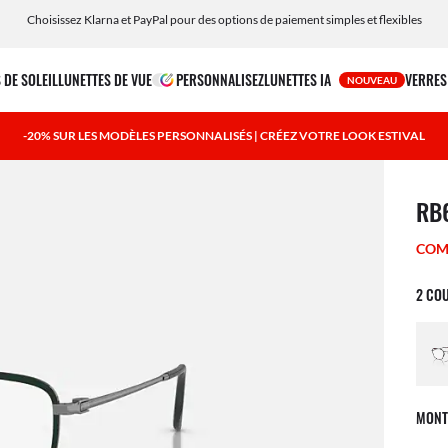
Choisissez Klarna et PayPal pour des options de paiement simples et flexibles
 DE SOLEIL
LUNETTES DE VUE
PERSONNALISEZ
LUNETTES IA
VERRES
NOUVEAU
-20% SUR LES MODÈLES PERSONNALISÉS | CRÉEZ VOTRE LOOK ESTIVAL
1 art
RB
COM
2 CO
MONT