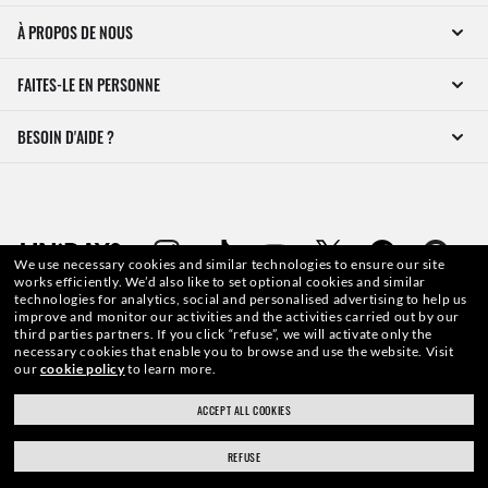
À PROPOS DE NOUS
FAITES-LE EN PERSONNE
BESOIN D'AIDE ?
We use necessary cookies and similar technologies to ensure our site
works efficiently.
We’d also like to set optional cookies and similar
technologies for analytics, social and personalised advertising to help us
improve and monitor our activities and the activities carried out by our
third parties partners.
If you click “refuse”, we will activate only the
necessary cookies that enable you to browse and use the website.
Visit
WebID #
299 626 895
our
cookie policy
to learn more.
ACCEPT ALL COOKIES
REFUSE
AVERTISSEMENTS ET INFORMATIONS DE SÉCURITÉ SUR LES PRODUITS