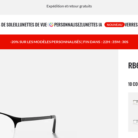
Choisissez Klarna et PayPal pour des options de paiement simples et flexibles
 DE SOLEIL
LUNETTES DE VUE
PERSONNALISEZ
LUNETTES IA
VERRES
NOUVEAU
-20% SUR LES MODÈLES PERSONNALISÉS | FIN DANS
: 22H : 35M : 29S
1 art
RB
10 C