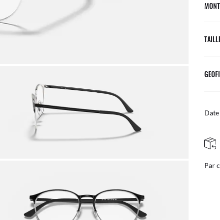
MONT
TAILL
GEOFI
Date 
RETOURS SIMPLES ET GRATUITS
courrier
Ajust