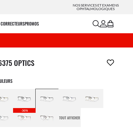
NOS SERVICES ET EXAMENS
OPHTALMOLOGIQUES
search
account
bag
 CORRECTEURS
PROMOS
icle a été retiré de votre liste de souhaits
6375 OPTICS
OULEURS
-30%
TOUT AFFICHER