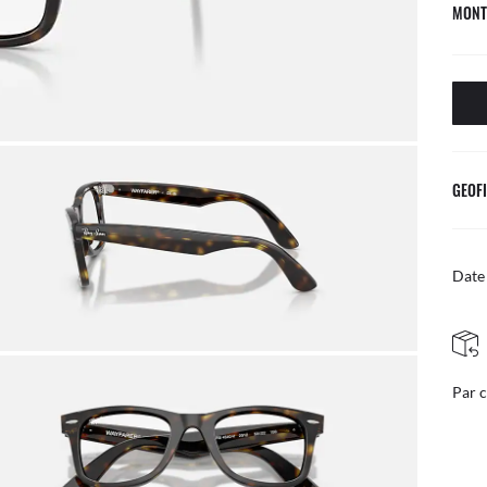
MONT
GEOFI
Date 
RETOURS SIMPLES ET GRATUITS
courrier
Ajust