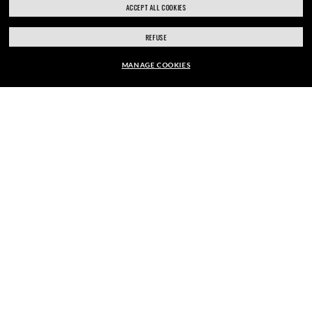
ACCEPT ALL COOKIES
REFUSE
MANAGE COOKIES
???BLUE_LIGHT_FILTER_DISCLAIMER???
CHF199.00
AJOUTER AU PANIER
ACCUEIL
|
LUNETTES DE SOLEIL
|
LUNETTES DE SOLEIL C
PROFITEZ DE THE ONES. DEVENEZ
L’UN DES NÔTRES.
Adresse Électronique