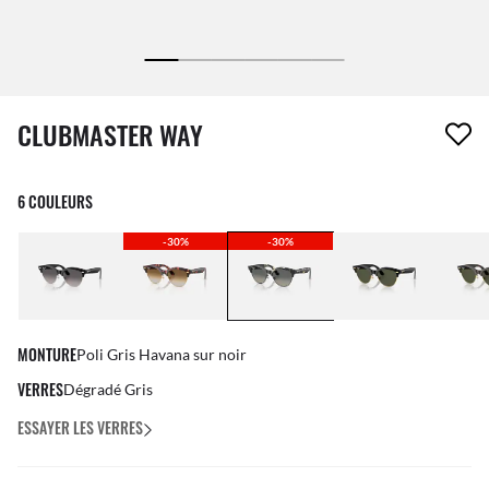
1 article a été retiré de votre liste de souhaits
CLUBMASTER WAY
6 COULEURS
-30%
-30%
MONTURE
Poli Gris Havana sur noir
VERRES
Dégradé Gris
ESSAYER LES VERRES