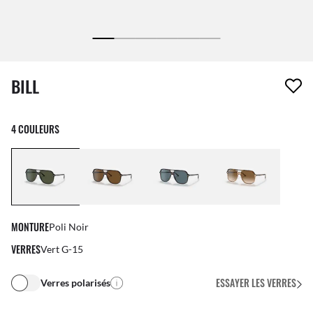
1 article a été retiré de votre liste de souhaits
BILL
4 COULEURS
MONTURE
Poli Noir
VERRES
Vert G-15
ESSAYER LES VERRES
Verres polarisés