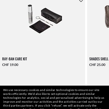
RAY-BAN CARE KIT
SHADES SHELL
CHF 19.00
CHF 25.00
We use necessary cookies and similar technologies to ensure our site
works efficiently.
We’d also like to set optional cookies and similar
technologies for analytics, social and personalised advertising to help us
improve and monitor our activities and the activities carried out by our
third parties partners.
If you click “refuse”, we will activate only the