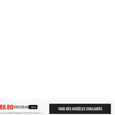
88.80
CHF236.00
-20%
VOIR DES MODÈLES SIMILAIRES
e vous ayez manqué cette occasion !