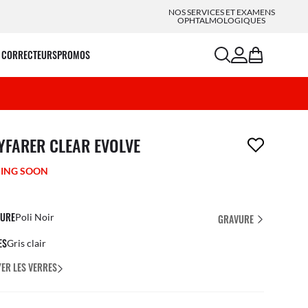
NOS SERVICES ET EXAMENS
OPHTALMOLOGIQUES
search
account
bag
 CORRECTEURS
PROMOS
icle a été retiré de votre liste de souhaits
YFARER CLEAR EVOLVE
ING SOON
URE
Poli Noir
GRAVURE
ES
Gris clair
ER LES VERRES