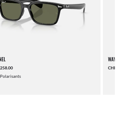
NEL
WAYFARER PU
258.00
CHF 210.00
Polarisants