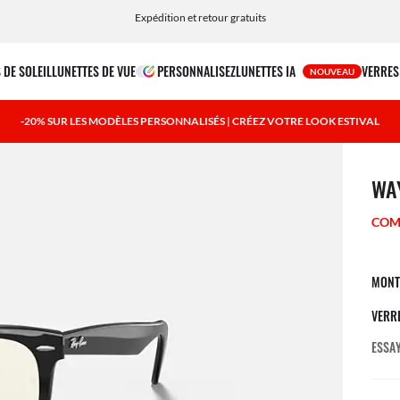
Choisissez Klarna et PayPal pour des options de paiement simples et flexibles
 DE SOLEIL
LUNETTES DE VUE
PERSONNALISEZ
LUNETTES IA
VERRES
NOUVEAU
-20% SUR LES MODÈLES PERSONNALISÉS | CRÉEZ VOTRE LOOK ESTIVAL
1 art
WA
COM
MONT
VERR
ESSAY