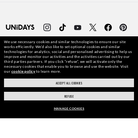
We use necessary cookies and similar technologies to ensure our site
works efficiently.
We’d also like to set optional cookies and similar
technologies for analytics, social and personalised advertising to help us
improve and monitor our activities and the activities carried out by our
WebID #
136 794 476
third parties partners.
If you click “refuse”, we will activate only the
necessary cookies that enable you to browse and use the website.
Visit
our
cookie policy
to learn more.
ACCEPT ALL COOKIES
AVERTISSEMENTS ET INFORMATIONS DE SÉCURITÉ SUR LES PRODUITS
REFUSE
POLITIQUE DE PROTECTION DES DONNÉES À CARACTÈRE PERSONNEL
MANAGE COOKIES
PLAN DU SITE
CHF184.00
CONDITIONS GÉNÉRALES D’UTILISATION
AJOUTER AU PANIER