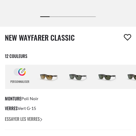
1 article a été retiré de votre liste de souhaits
NEW WAYFARER CLASSIC
12 COULEURS
PERSONNALISER
MONTURE
Poli Noir
VERRES
Vert G-15
ESSAYER LES VERRES