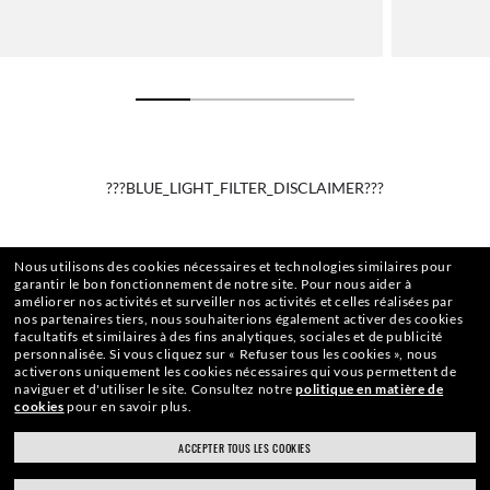
???BLUE_LIGHT_FILTER_DISCLAIMER???
Nous utilisons des cookies nécessaires et technologies similaires pour
garantir le bon fonctionnement de notre site.
Pour nous aider à
améliorer nos activités et surveiller nos activités et celles réalisées par
nos partenaires tiers, nous souhaiterions également activer des cookies
facultatifs et similaires à des fins analytiques, sociales et de publicité
personnalisée.
Si vous cliquez sur « Refuser tous les cookies », nous
activerons uniquement les cookies nécessaires qui vous permettent de
naviguer et d'utiliser le site.
Consultez notre
politique en matière de
cookies
pour en savoir plus.
ACCEPTER TOUS LES COOKIES
ACCUEIL
|
LUNETTES DE VUE
|
AUTRES LUNETTES DE VUE