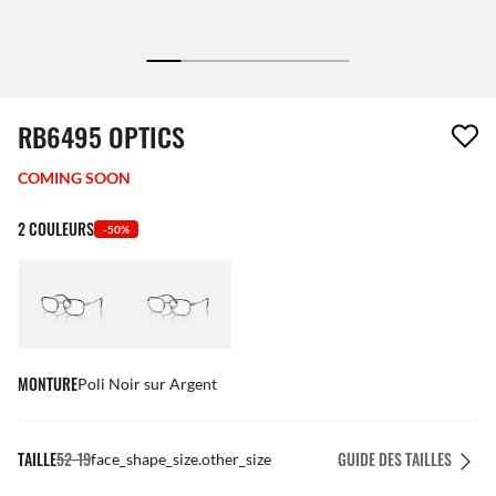
1 article a été retiré de votre liste de souhaits
RB6495 OPTICS
COMING SOON
2 COULEURS
-50%
MONTURE
Poli Noir sur Argent
TAILLE
52-19
GUIDE DES TAILLES
face_shape_size.other_size