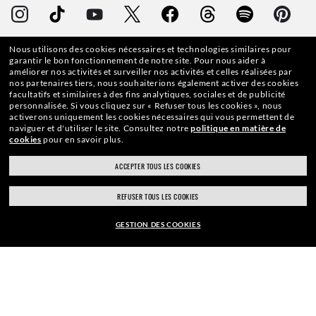
Nous utilisons des cookies nécessaires et technologies similaires pour
WebID #
419 667 183
garantir le bon fonctionnement de notre site.
Pour nous aider à
améliorer nos activités et surveiller nos activités et celles réalisées par
nos partenaires tiers, nous souhaiterions également activer des cookies
facultatifs et similaires à des fins analytiques, sociales et de publicité
personnalisée.
Si vous cliquez sur « Refuser tous les cookies », nous
activerons uniquement les cookies nécessaires qui vous permettent de
AVERTISSEMENTS ET INFORMATIONS DE SÉCURITÉ SUR LES PRODUITS
naviguer et d'utiliser le site.
Consultez notre
politique en matière de
cookies
pour en savoir plus.
POLITIQUE DE PROTECTION DES DONNÉES À CARACTÈRE PERSONNEL
ACCEPTER TOUS LES COOKIES
PLAN DU SITE
REFUSER TOUS LES COOKIES
CONDITIONS GÉNÉRALES D’UTILISATION
GESTION DES COOKIES
VOIR DES MODÈLES SIMILAIRES
Les photos et images présentes sur ce site internet sont publiées à des fins
d’illustration. Aucune qualité oucaractéristique des produits décrits ne pourra
être déduite de ces images. Certaines activités entreprises par Luxottica Group
S.p.A. pourront être autorisées par le Brevet américain N° 6.624.843.
Tous